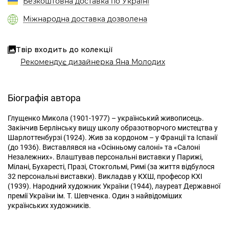
Безкоштовна доставка по Україні
Міжнародна доставка дозволена
Твір входить до колекції
Рекомендує дизайнерка Яна Молодих
Біографія автора
Глущенко Микола (1901-1977) – український живописець.
Закінчив Берлінську вищу школу образотворчого мистецтва у
Шарлоттенбурзі (1924). Жив за кордоном – у Франції та Іспанії
(до 1936). Виставлявся на «Осінньому салоні» та «Салоні
Незалежних». Влаштував персональні виставки у Парижі,
Мілані, Бухаресті, Празі, Стокгольмі, Римі (за життя відбулося
32 персональні виставки). Викладав у КХШ, професор КХІ
(1939). Народний художник України (1944), лауреат Державної
премії України ім. Т. Шевченка. Один з найвідоміших
українських художників.