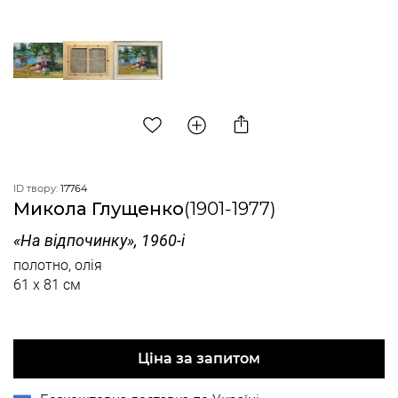
ID твору:
17764
Микола Глущенко
(1901-1977)
«На відпочинку», 1960-і
полотно, олія
61 x 81 см
Ціна за запитом