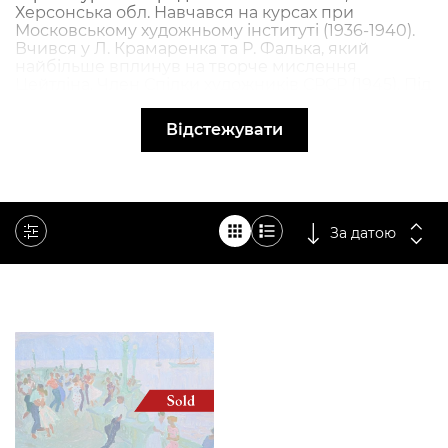
Херсонська обл. Навчався на курсах при
Московському художньому інституті (1936-1940).
Вчився у Л. Крамаренка та Р. Фалька, який
найбільше вплинув на творче мислення
Цейтліна. Член Спілки художників СРСР (1945). Під
час Другої Світової війни готував плакати та інші
агітаційні матеріали. Учасник численних
Відстежувати
республіканських і всесоюзних виставок (з 1931).
Перша публікація в журналі «Мурзилка» (1948).
Працював художником ілюстратором в журналах
«Піонер», «Рост», «Зміна», співпрацював з
видавництвами «Молода гвардія», «Детгиз». За
життя опублікував більше 1000 карикатур та
За датою
ілюстрацій у різних виданнях СРСР. У післявоєнні
роки в Сєвероморську, Архангельську, Ленінграді
та Москві влаштовувалися виставки видань, в
роботі яких брав участь Наум Цейтлін.