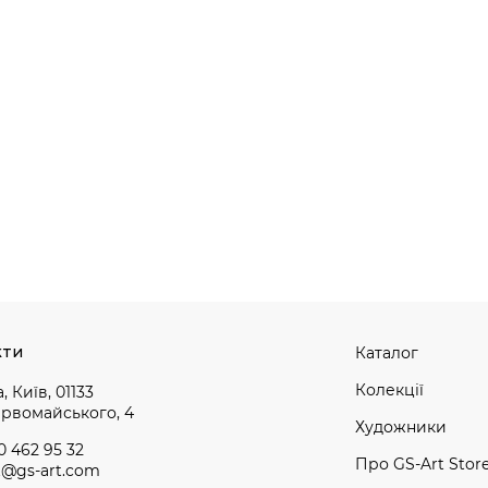
кти
Каталог
Колекції
, Київ, 01133
ервомайського, 4
Художники
0 462 95 32
Про GS-Art Stor
t@gs-art.com