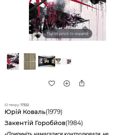
Tap or pinch to expand
ID твору:
17322
Юрій Коваль
(1979)
Закентій Горобйов
(1984)
«Припиніть намагатися контролювати, не