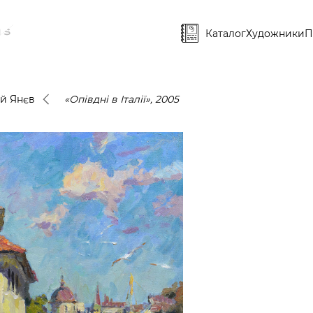
Каталог
Художники
П
ій Янєв
«Опівдні в Італії», 2005