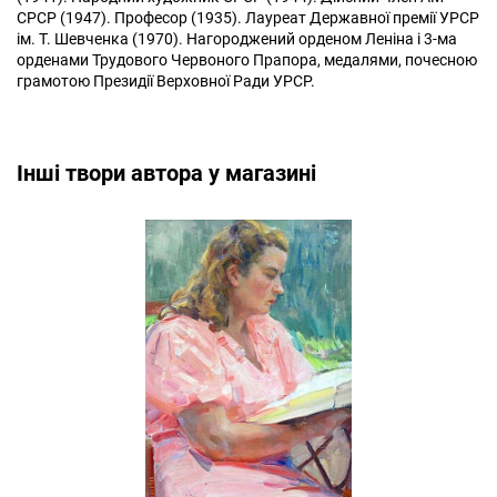
СРСР (1947). Професор (1935). Лауреат Державної премії УРСР
ім. Т. Шевченка (1970). Нагороджений орденом Леніна і 3-ма
орденами Трудового Червоного Прапора, медалями, почесною
грамотою Президії Верховної Ради УРСР.
Інші твори автора у магазині