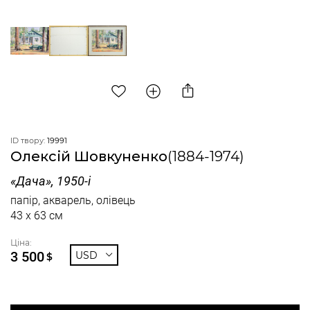
ID твору:
19991
Олексій Шовкуненко
(1884-1974)
«Дача», 1950-і
папір, акварель, олівець
43 x 63 см
Ціна:
3 500
USD
$