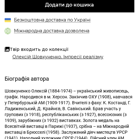
Додати до кошика
Безкоштовна доставка по Україні
Міжнародна доставка дозволена
Твір входить до колекції
Олексій Шовкуненко. Імпресії реалізму
Біографія автора
Шовкуненко Олексій (1884-1974) – український живописець,
графік. Народився в м. Херсон. Закінчив ОХУ (1908), навчався
у Петербурзькій АМ (1909-1917). Вчителі з фаху: К. Костанді, Г.
Ладиженський, Д. Крайнєв, В. Савінський. Брав участь у
групових (з 1918), республіканських (з 1927), всесоюзних (з
1939), зарубіжних (з 1932) виставках. Золота медаль на
Всесвітній виставці в Парижі (1937), срібна – на Міжнародній
виставці в Брюсселі (1958). Заслужений діяч мистецтв УРСР
(1941). Народний художник СРСР (1944). Дійсний член АМ