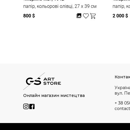
папір, кольорові олівці, 27 x 39 см
папір, к
800 $
2 000 $
Дивитись усі
Конта
Україна
вул. П
Онлайн магазин мистецтва
+ 38 05
contac