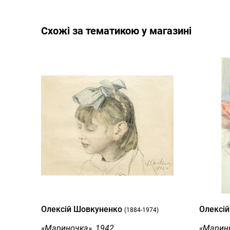
Cхожі за тематикою у магазині
Олексій Шовкуненко
Олексі
(1884-1974)
«Мариночка», 1942
«Маринк