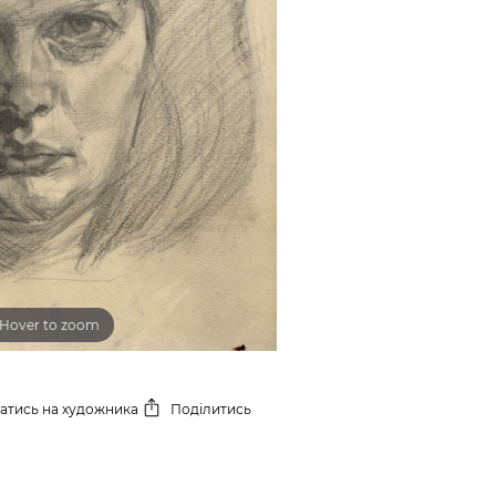
Hover to zoom
сатись
на художника
Поділитись