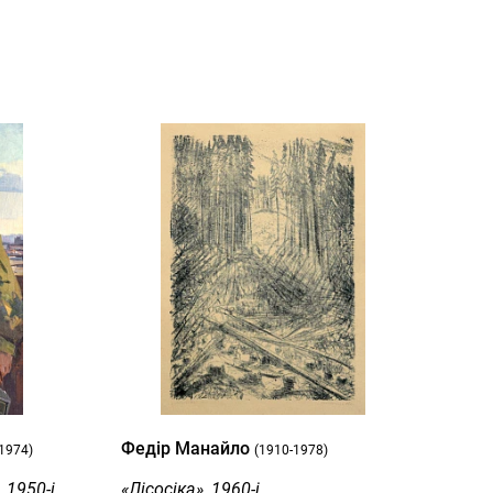
Федір Манайло
1974)
(1910-1978)
 1950-і
«Лісосіка», 1960-і