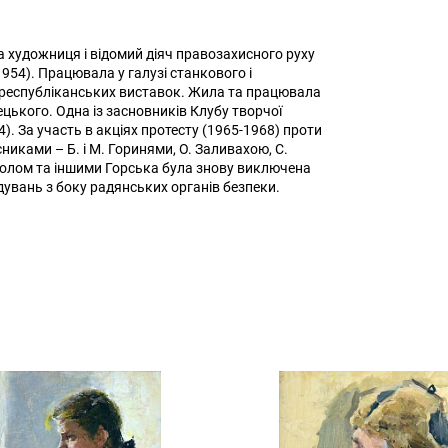
а художниця і відомий діяч правозахисного руху
(1954). Працювала у галузі станкового і
республіканських виставок. Жила та працювала
ецького. Одна із засновників Клубу творчої
4). За участь в акціях протесту (1965-1968) проти
иками – Б. і М. Горинями, О. Заливахою, С.
олом та іншими Горська була знову виключена
ідувань з боку радянських органів безпеки.