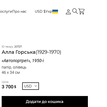
ослуги
Про нас
USD $
Укр
ID твору:
20727
Алла Горська
(1929-1970)
«Автопортрет», 1950-і
папір, олівець
46 x 34 см
Ціна:
3 700
USD
$
Додати до кошика