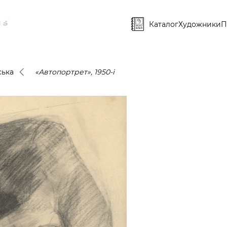
Каталог
Художники
П
ська
«Автопортрет», 1950-і