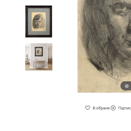
В обране
Підпи