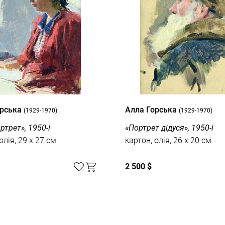
орська
Алла Горська
(1929-1970)
(1929-1970)
ртрет», 1950-і
«Портрет дідуся», 1950-і
олія, 29 x 27 см
картон, олія, 26 x 20 см
2 500 $