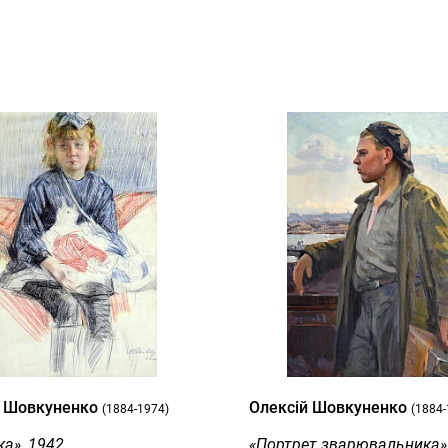
й Шовкуненко
Олексій Шовкуненко
(1884-1974)
(1884-
а», 1942
«Портрет зварювальника»,