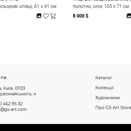
ольорові олівці, 61 x 41 см
полотно, олія, 105 x 71 см
8 000 $
кти
Каталог
Колекції
, Київ, 01133
ервомайського, 4
Художники
0 462 95 32
Про GS-Art Stor
t@gs-art.com