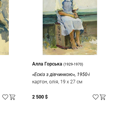
Алла Горська
Алл
(1929-1970)
«Ескіз з дівчинкою», 1950-і
«Ав
картон, олія, 19 x 27 см
папі
2 500 $
3 7