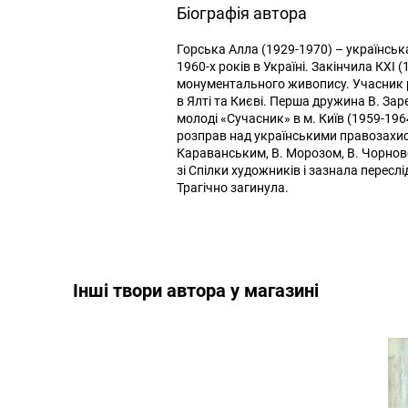
Біографія автора
Горська Алла (1929-1970) – українськ
1960-х років в Україні. Закінчила КХІ 
монументального живопису. Учасник 
в Ялті та Києві. Перша дружина В. Зар
молоді «Сучасник» в м. Київ (1959-196
розправ над українськими правозахисн
Караванським, В. Морозом, В. Чорнов
зі Спілки художників і зазнала пересл
Трагічно загинула.
Інші твори автора у магазині