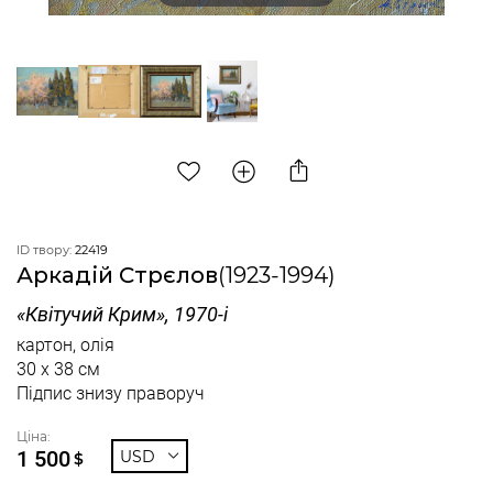
ID твору:
22419
Аркадій Стрєлов
(1923-1994)
«Квітучий Крим», 1970-і
картон, олія
30 x 38 см
Підпис знизу праворуч
Ціна:
1 500
USD
$