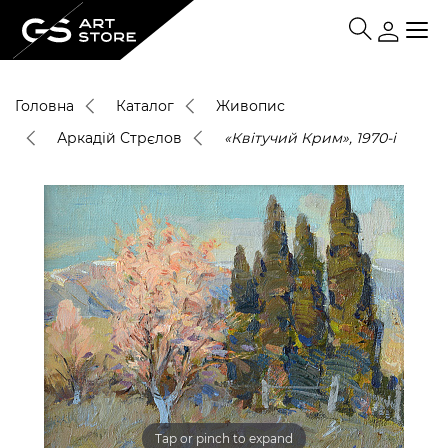
Головна
Каталог
Живопис
Аркадій Стрєлов
«Квітучий Крим», 1970-і
Tap or pinch to expand