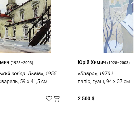
имич
Юрій Химич
(1928–2003)
(1928–2003)
ький собор. Львів», 1955
«Лавра», 1970-і
кварель, 59 x 41,5 см
папір, гуаш, 94 x 37 см
2 500 $