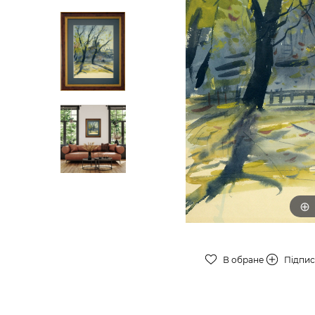
В обране
Підпи