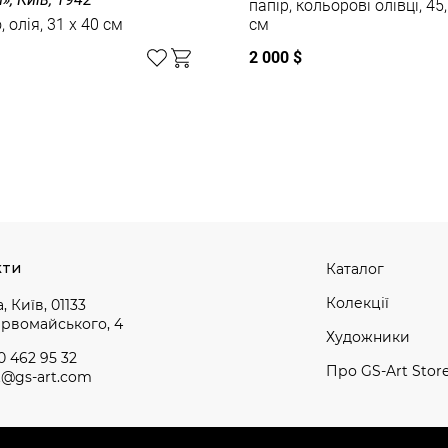
папір, кольорові олівці, 45,
 олія, 31 x 40 см
см
2 000 $
кти
Каталог
Колекції
, Київ, 01133
ервомайського, 4
Художники
0 462 95 32
Про GS-Art Stor
t@gs-art.com