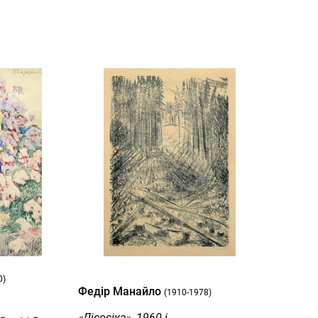
0)
Федір Манайло
(1910-1978)
«Лісосіка», 1960-і