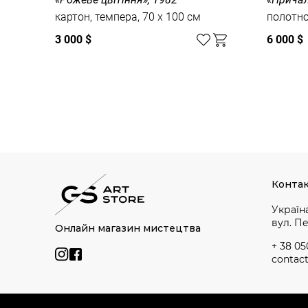
картон, темпера, 70 x 100 см
полотно,
3 000 $
6 000 $
Дивитись усі
Конта
Україна
вул. П
Онлайн магазин мистецтва
+ 38 05
contac