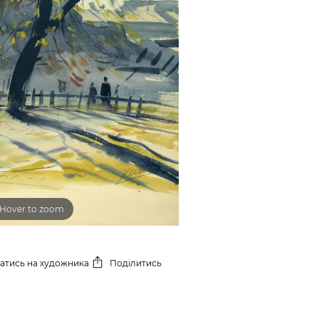
Hover to zoom
сатись
на художника
Поділитись