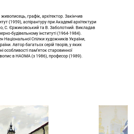
 живописець, графік, архітектор. Закінчив
тут (1959), аспірантуру при Академії архітектури
о, С. Єржиковський та В. Заболотний. Викладав
ерно-будівельному інституті (1964-1984).
ен Національної Спілки художників України,
аїни. Автор багатьох серій творів, у яких
ні особливості пам’яток старовинної
опис в НАОМА (з 1986), професор (1989).