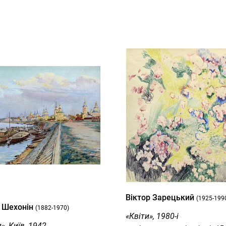
Вiктор Зарецький
(1925-199
 Шехонін
(1882-1970)
«Квіти», 1980-і
», Київ, 1942