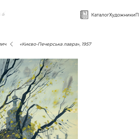
Каталог
Художники
П
мич
«Києво-Печерська лавра», 1957