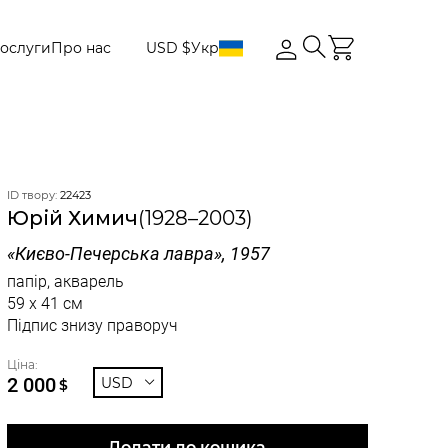
ослуги
Про нас
USD $
Укр
ID твору:
22423
Юрій Химич
(1928–2003)
«Києво-Печерська лавра», 1957
папір, акварель
59 x 41 см
Підпис знизу праворуч
Ціна:
2 000
USD
$
Додати до кошика