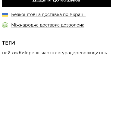
Безкоштовна доставка по Україні
Міжнародна доставка дозволена
ТЕГИ
пейзаж
Київ
релігія
архітектура
дерево
люди
тінь