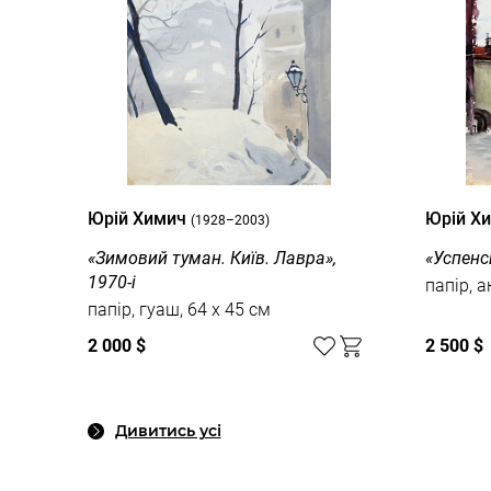
Юрій Химич
Юрій Х
(1928–2003)
«Зимовий туман. Київ. Лавра»,
«Успенс
1970-і
папір, а
папір, гуаш, 64 x 45 см
2 000 $
2 500 $
Дивитись усі