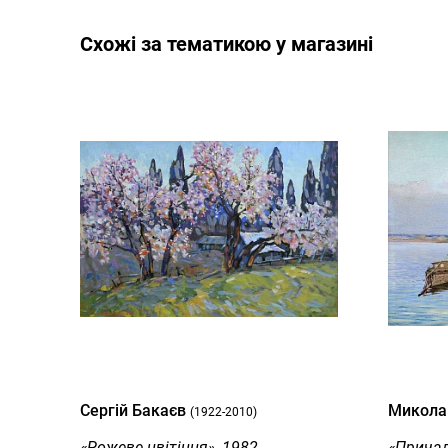
Cхожі за тематикою у магазині
Сергій Бакаєв
Микола
(1922-2010)
«Рожеве цвітіння», 1982
«Причал