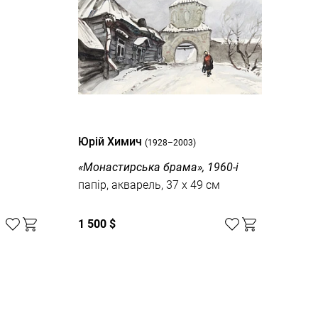
Юрій Химич
Юрі
(1928–2003)
«Монастирська брама», 1960-і
«Ри
папір, акварель, 37 x 49 см
папі
1 500 $
3 5