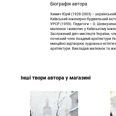
Біографія автора
Химич Юрій (1928-2003) – український
Київський інженерно-будівельний інсти
УРСР (1959). Педагоги – О. Шовкуненк
малюнок і живопис у Київському інжен
Заслужений діяч мистецтв України, чл
почесний член Академії архітектури Укр
емоційно відтворює художньо-естетич
архітектури. Викладав малюнок та жив
Інші твори автора у магазині