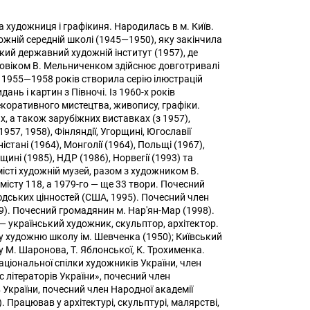
 художниця і графікиня. Народилась в м. Київ.
ожній середній школі (1945—1950), яку закінчила
кий державний художній інститут (1957), де
ловіком В. Мельниченком здійснює довготривалі
ж 1955—1958 років створила серію ілюстрацій
нь і картин з Півночі. Із 1960-х років
коративного мистецтва, живопису, графіки.
, а також зарубіжних виставках (з 1957),
957, 1958), Фінляндії, Угорщині, Югославії
аністані (1964), Монголії (1964), Польщі (1967),
щині (1985), НДР (1986), Норвегії (1993) та
істі художній музей, разом з художником В.
сту 118, а 1979-го — ще 33 твори. Почесний
юдських цінностей (США, 1995). Почесний член
9). Почесний громадянин м. Нар'ян-Мар (1998).
 український художник, скульптор, архітектор.
ку художню школу ім. Шевченка (1950); Київський
 у М. Шаронова, Т. Яблонської, К. Трохименка.
ціональної спілки художників України, член
с літераторів України», почесний член
 України, почесний член Народної академії
 Працював у архітектурі, скульптурі, малярстві,