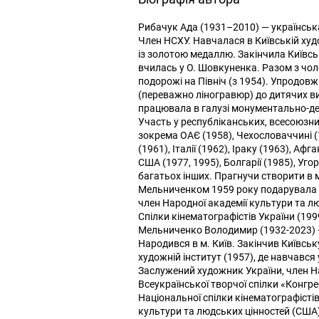
Рибачук Ада (1931–2010) — українська
Член НСХУ. Навчалася в Київській худ
із золотою медаллю. Закінчила Київсь
вчилась у О. Шовкуненка. Разом з чо
подорожі на Північ (з 1954). Упродов
(переважно ліногравюр) до дитячих вида
працювала в галузі монументально-де
Участь у республіканських, всесоюзних
зокрема ОАЄ (1958), Чехословаччині (1
(1961), Італії (1962), Іраку (1963), Афг
США (1977, 1995), Болгарії (1985), Угор
багатьох інших. Прагнучи створити в м
Мельниченком 1959 року подарувала мі
член Народної академії культури та л
Спілки кінематографістів України (199
Мельниченко Володимир (1932-2023) —
Народився в м. Київ. Закінчив Київсь
художній інститут (1957), де навчався
Заслужений художник України, член На
Всеукраїнської творчої спілки «Конгре
Національної спілки кінематографістів
культури та людських цінностей (США).