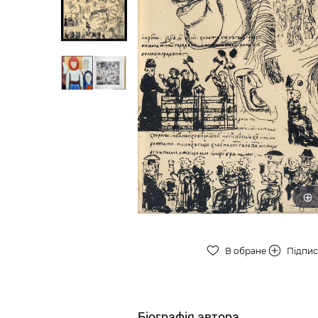
В обране
Підпи
Біографія автора