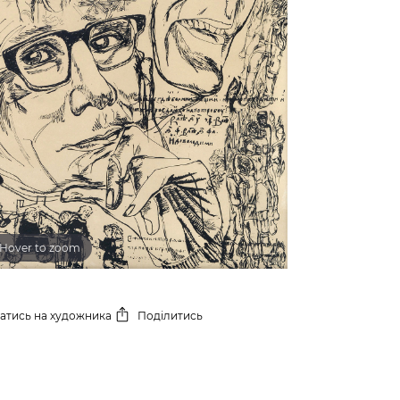
Hover to zoom
сатись
на художника
Поділитись