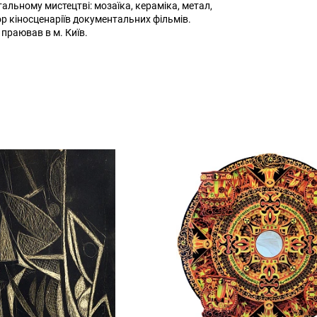
тальному мистецтві: мозаїка, кераміка, метал,
р кіносценаріїв документальних фільмів.
праював в м. Київ.