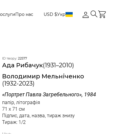
ослуги
Про нас
USD $
Укр
ID твору:
22577
Ада Рибачук
(1931–2010)
Володимир Мельніченко
(1932-2023)
«Портрет Павла Загребельного», 1984
папір, літографія
71 x 71 см
Підпис, дата, назва, тираж знизу
Тираж: 1/2
Ціна: