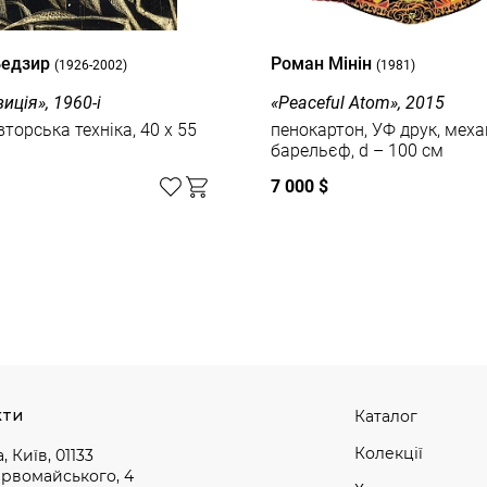
Бедзир
Роман Мінін
(1926-2002)
(1981)
иція», 1960-і
«Peaceful Atom», 2015
вторська техніка, 40 x 55
пенокартон, УФ друк, меха
барельєф, d – 100 см
7 000 $
кти
Каталог
Колекції
, Київ, 01133
ервомайського, 4