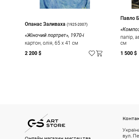
Павло 
Опанас Заливаха
(1925-2007)
«Композ
«Жіночий портрет», 1970-і
папір, а
картон, олія, 65 x 41 см
см
2 200 $
1 500 $
Дивитись усі
Конта
Україна
вул. П
Онлайн магазин мистецтва