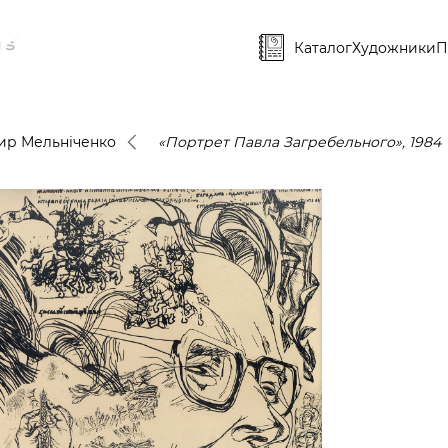
Каталог
Художники
П
ир Мельніченко
«Портрет Павла Загребельного», 1984