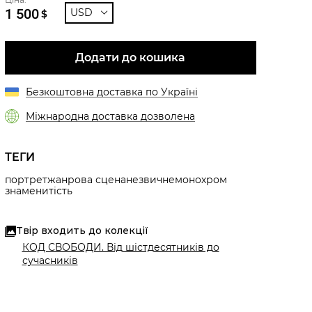
1 500
USD
$
Додати до кошика
Безкоштовна доставка по Україні
Міжнародна доставка дозволена
ТЕГИ
портрет
жанрова сцена
незвичне
монохром
знаменитість
Твір входить до колекції
КОД СВОБОДИ. Від шістдесятників до
сучасників