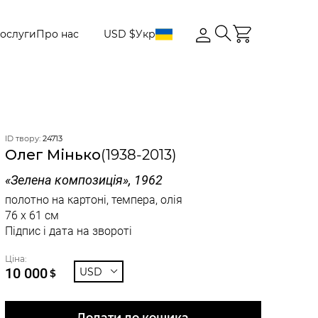
ослуги
Про нас
USD $
Укр
ID твору:
24713
Олег Мінько
(1938-2013)
«Зелена композиція», 1962
полотно на картоні, темпера, олія
76 x 61 см
Підпис і дата на звороті
Ціна:
10 000
USD
$
Додати до кошика