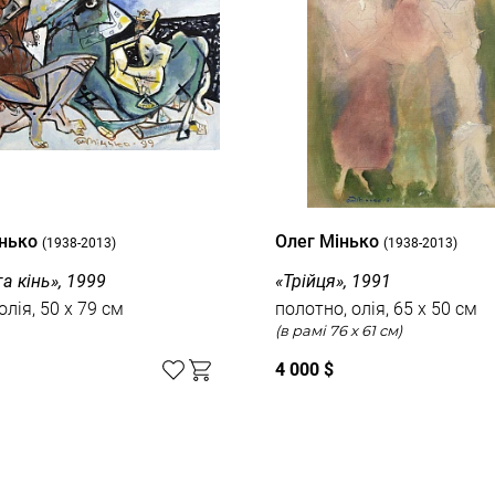
інько
Олег Мінько
(1938-2013)
(1938-2013)
а кінь», 1999
«Трійця», 1991
олія, 50 x 79 см
полотно, олія, 65 x 50 см
(в рамі 76 x 61 см)
4 000 $