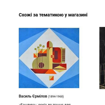
Cхожі за тематикою у магазині
Василь Єрмілов
(1894-1968)
«Бандура», ескіз до панно для