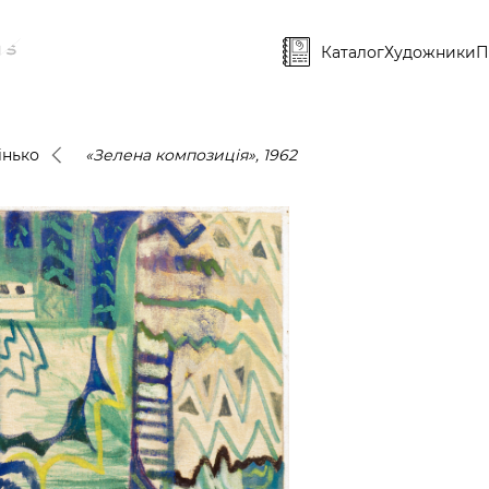
Каталог
Художники
П
інько
«Зелена композиція», 1962