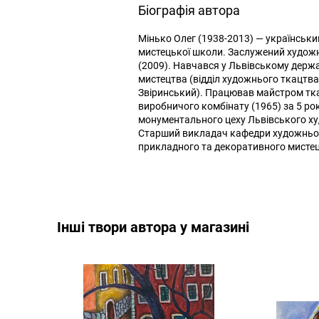
Біографія автора
Мінько Олег (1938-2013) — українськи
мистецької школи. Заслужений художн
(2009). Навчався у Львівському держ
мистецтва (відділ художнього ткацтва
Звіринський). Працював майстром тка
виробничого комбінату (1965) за 5 р
монументального цеху Львівського ху
Старший викладач кафедри художньог
прикладного та декоративного мистецт
Інші твори автора у магазині