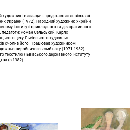
й художник і викладач, представник львівської
ик України (1972), Народний художник України
авному інституті прикладного та декоративного
, педагоги: Роман Сельський, Карло
цького цеху Львівського художньо-
оків очолив його. Працював художником
дожньо-виробничого комбінату (1971-1982).
о текстилю Львівського державного інституту
ва (з 1982).