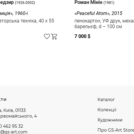
Бедзир
Роман Мінін
(1926-2002)
(1981)
иція», 1960-і
«Peaceful Atom», 2015
вторська техніка, 40 x 55
пенокартон, УФ друк, меха
барельєф, d – 100 см
7 000 $
кти
Каталог
Колекції
, Київ, 01133
ервомайського, 4
Художники
0 462 95 32
Про GS-Art Stor
t@gs-art.com