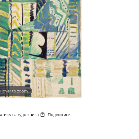
Hover to zoom
сатись
на художника
Поділитись