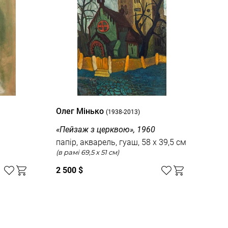
Олег Мінько
Оле
(1938-2013)
«Пейзаж з церквою», 1960
«Ко
папір, акварель, гуаш, 58 x 39,5 см
карт
(в рамі 69,5 x 51 см)
2 500 $
10 