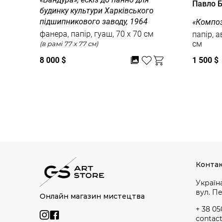
Павло 
будинку культури Харківського
підшипникового заводу, 1964
«Композ
фанера, папір, гуаш, 70 x 70 см
папір, а
см
(в рамі 77 x 77 см)
8 000 $
1 500 $
Дивитись усі
Конта
Україна
вул. П
Онлайн магазин мистецтва
+ 38 05
contac