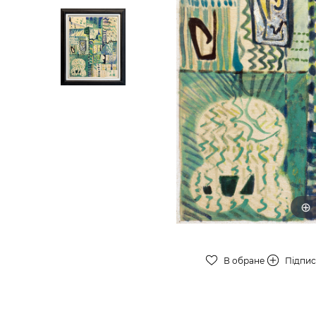
В обране
Підпи