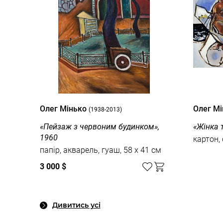
Олег Мінько
Олег М
(1938-2013)
«Пейзаж з червоним будинком»,
«Жінка т
1960
картон, 
папір, акварель, гуаш, 58 x 41 см
3 000 $
Дивитись усі