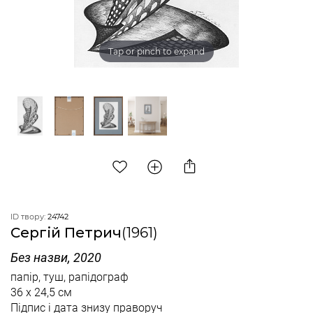
Tap or pinch to expand
ID твору:
24742
Сергій Петрич
(1961)
Без назви, 2020
папір, туш, рапідограф
36 x 24,5 см
Підпис і дата знизу праворуч