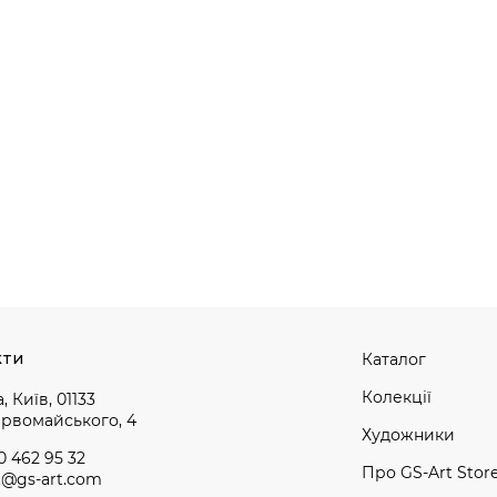
кти
Каталог
Колекції
, Київ, 01133
ервомайського, 4
Художники
0 462 95 32
Про GS-Art Stor
t@gs-art.com