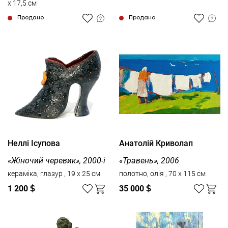
x 17,5 см
Продано
Продано
Неллі Ісупова
Анатолій Криволап
«Жіночий черевик», 2000-і
«Травень», 2006
кераміка, глазур , 19 x 25 см
полотно, олія , 70 x 115 см
1 200
$
35 000
$