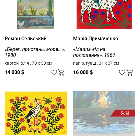
Роман Сельський
Марія Примаченко
«Берег, пристань, море...»,
«Мавпа єід на
1980
полювання», 1987
картон, олія , 70 x 50 см
папір, гуаш , 34 x 37 см
14 000
$
16 000
$