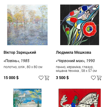
Вiктор Зарецький
Людмила Мєшкова
«Повінь», 1985
«Червоний мак», 1990
полотно, олія , 80 x 80 см
панно, кераміка, глазур,
мішана техніка , 58 x 57 см
15 000
$
3 500
$