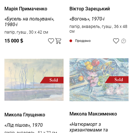
Марія Примаченко
Вiктор Зарецький
«Бусель на польувані»,
«Вогонь», 1970-і
1980-і
папір, акварель, гуаш , 36 x 48
см
папір, гуаш , 30 x 42 см
15 000
$
Продано
Микола Максименко
Микола Глущенко
«Натюрморт з
«Лід пішов», 1970
хризантемами та
папір, акварель , 51 x 72 см