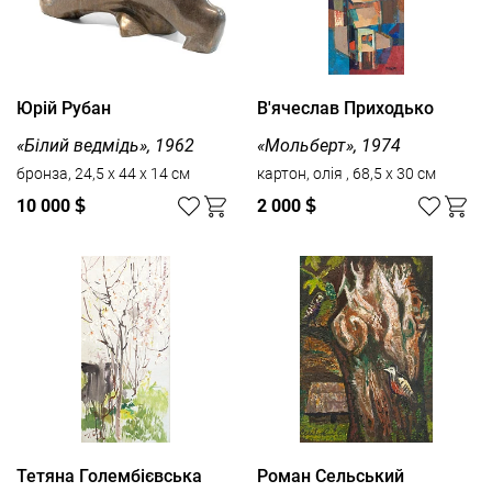
Юрій Рубан
В'ячеслав Приходько
«Білий ведмідь», 1962
«Мольберт», 1974
бронза, 24,5 х 44 х 14 см
картон, олія , 68,5 x 30 см
10 000
$
2 000
$
Тетяна Голембієвська
Роман Сельський