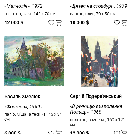
«Магнолія», 1972
«Дятел на стовбурі», 1979
полотно, олія , 142 x 70 см
картон, олія , 70 x 50 см
12 000
$
10 000
$
Сергій Подерв'янський
Василь Хмелюк
«В річницю визволення
«Фортеця», 1960-і
Польщі», 1968
папір, мішана техніка , 45 x 54
см
полотно, темпера , 160 x 121
см
6 000
$
12 000
$