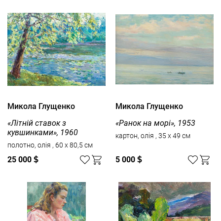
Микола Глущенко
Микола Глущенко
«Літній ставок з
«Ранок на морі», 1953
кувшинками», 1960
картон, олія , 35 x 49 см
полотно, олія , 60 x 80,5 см
25 000
$
5 000
$