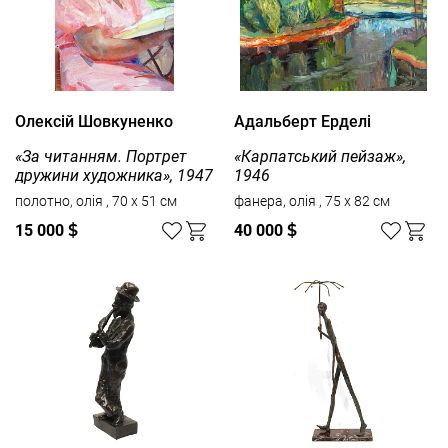
Олексій Шовкуненко
Адальберт Ерделі
«За читанням. Портрет
«Карпатський пейзаж»,
дружини художника», 1947
1946
полотно, олія , 70 x 51 см
фанера, олія , 75 x 82 см
15 000
$
40 000
$