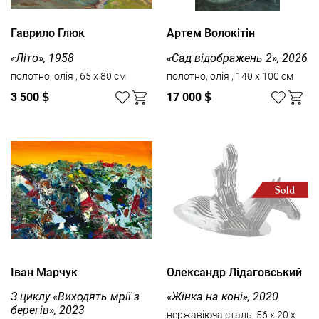
Гаврило Глюк
Артем Волокітін
«Літо», 1958
«Сад відображень 2», 2026
полотно, олія , 65 x 80 см
полотно, олія , 140 x 100 см
3 500
$
17 000
$
Іван Марчук
Олександр Лідаговський
З циклу «Виходять мрії з
«Жінка на коні», 2020
берегів», 2023
нержавіюча сталь, 56 х 20 х