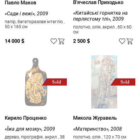
В'ячеслав Приходько
Павло Маков
«Китайські горнятка на
«Сади і вежі», 2009
перлястому тлі», 2009
папір, багаторазове інтагліо ,
50 x 165 см
полотно, олія, акрил , 60 x 60
см
14 000
$
2 500
$
Кирило Проценко
Микола Журавель
«Їжа для мозку», 2009
«Материнство», 2008
дерево, пірографія, акрил , 38
полотно, олія , 120 x 70 см