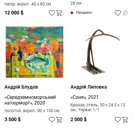
26 см
папір, акрил , 40 x 60 см
12 000
$
Продано
Андрій Блудов
Андрій Липовка
«Середземноморський
«Соня», 2021
натюрморт», 2020
бронза, сталь, 30 х 24,5 х 15
см , тираж: 1/1
полотно, акрил , 90 x 100 см
3 500
$
2 000
$