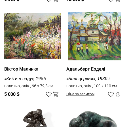
Віктор Малинка
Адальберт Ерделі
«Квіти в саду», 1955
«Біля церкви», 1930-і
полотно, олія , 66 x 79,5 см
полотно, олія , 100 x 110 см
5 000
$
Ціна за запитом