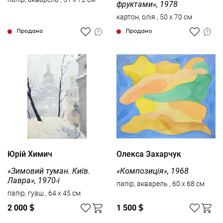
фруктами», 1978
картон, олія , 50 x 70 см
Продано
Продано
Юрій Химич
Олекса Захарчук
«Зимовий туман. Київ.
«Композиція», 1968
Лавра», 1970-і
папір, акварель , 60 x 68 см
папір, гуаш , 64 x 45 см
2 000
$
1 500
$