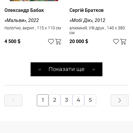
Олександр Бабак
Сергій Братков
«Мальви», 2022
«Мобі Дік», 2012
полотно, акрил , 115 x 110 см
алюміній, УФ друк , 140 x 380
см
4 500
$
20 000
$
Показати ще
1
2
3
4
5