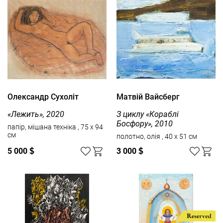
Олександр Сухоліт
Матвій Вайсберг
«Лежить», 2020
З циклу «Кораблі
Босфору», 2010
папір, мішана техніка , 75 x 94
см
полотно, олія , 40 x 51 см
5 000
$
3 000
$