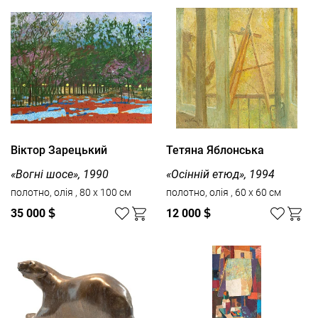
Вiктор Зарецький
Тетяна Яблонська
«Вогні шосе», 1990
«Осінній етюд», 1994
полотно, олія , 80 x 100 см
полотно, олія , 60 x 60 см
35 000
$
12 000
$