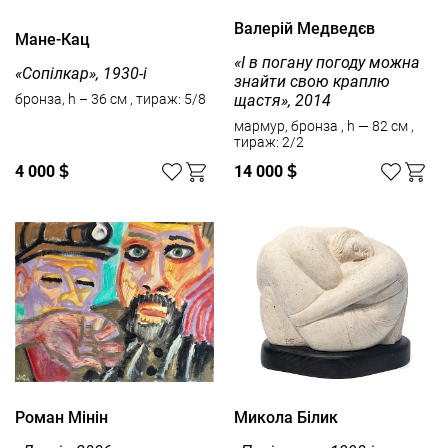
Валерій Медведєв
Мане-Кац
«І в погану погоду можна
«Сопілкар», 1930-і
знайти свою краплю
щастя», 2014
бронза, h – 36 см , тираж: 5/8
мармур, бронза , h — 82 см ,
тираж: 2/2
4 000
$
14 000
$
Роман Мінін
Микола Білик