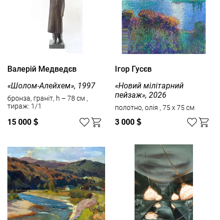
Валерій Медведєв
Ігор Гусєв
«Шолом-Алейхем», 1997
«Новий мілітарний
пейзаж», 2026
бронза, граніт, h – 78 см ,
тираж: 1/1
полотно, олія , 75 x 75 см
15 000
$
3 000
$