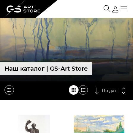
Наш каталог | GS-Art Store
По даті