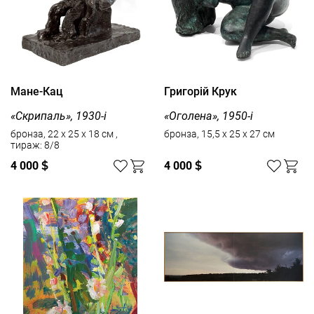
Мане-Кац
Григорій Крук
«Скрипаль», 1930-і
«Оголена», 1950-і
бронза, 22 х 25 х 18 см ,
бронза, 15,5 х 25 х 27 см
тираж: 8/8
4 000
$
4 000
$