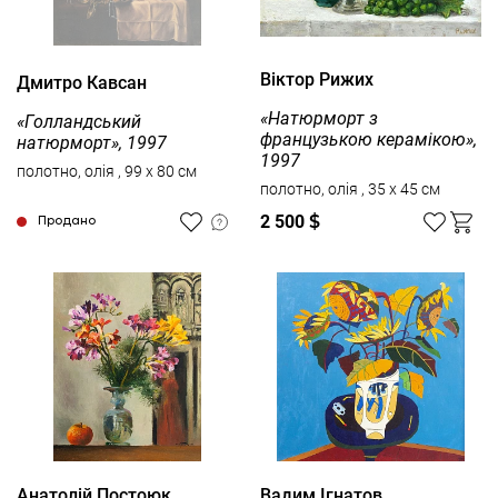
Віктор Рижих
Дмитро Кавсан
«Натюрморт з
«Голландський
французькою керамікою»,
натюрморт», 1997
1997
полотно, олія , 99 x 80 см
полотно, олія , 35 x 45 см
2 500
$
Продано
Анатолій Постоюк
Вадим Ігнатов