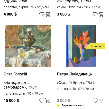
«Друзі», 2006
«Поцілунок», 1990-і
полотно, акрил , 75 x 92,5 см
камінь, гіпс , 24 х 26 х 17 см
4 000
$
3 000
$
Олег Голосій
Петро Лебединець
«Натюрморт з
«Осінній букет», 1989
самоваром», 1984
картон, олія , 57 x 78 см
полотно, олія , 70 x 79 см
15 000
$
3 000
$
Зарезервовано