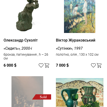
Олександр Сухоліт
Віктор Жураковський
«Сидить», 2000-і
«Сутінки», 1997
бронза, патинування , h – 26
полотно, олія , 130 x 102 см
см
6 000
$
7 000
$