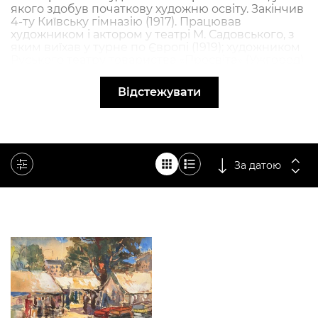
якого здобув початкову художню освіту. Закінчив
4-ту Київську гімназію (1917). Працював
художником і актором у театрі М. Садовського, з
яким виїхав у турне по Європі (1919); художником
Руського театру товариства «Просвіта» (Ужгород).
Продовжив художню освіту у Й. Бокшая. Згодом
переїхав до Чехословаччини, де закінчив
Відстежувати
навчання в Українській студії пластичних
мистецтв і Мистецько-промисловій школі (Прага,
1928). Переїхав у Париж (1929). Оформлював
театральні вистави («Theatre des Arts», 1939;
«Theatre Hebertot», 1942, та ін.). Персональні
виставки в Україні, Польщі, Чехії, Франції, Італії,
За датою
Канаді, США. Учасник Другої світової війни,
нагороджений орденом Почесного легіону.
Вільно володів різними техніками (гуаш, олія,
темпера та ін.), але прославився як віртуоз-
аквареліст, майстер ліричного міського краєвиду.
Подорожуючи Європою, створив сотні
акварельних пейзажів Франції, Італії, Австрії,
Швейцарії.