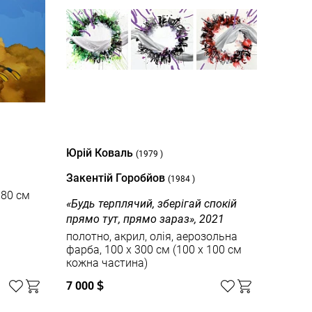
Юрій Коваль
(1979 )
Закентій Горобйов
(1984 )
180 см
«Будь терплячий, зберігай спокій
прямо тут, прямо зараз», 2021
полотно, акрил, олія, аерозольна
фарба, 100 х 300 см (100 х 100 см
кожна частина)
7 000
$