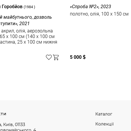
й Горобйов
«Спроба №2», 2023
(1984 )
полотно, олія, 100 x 150 см
ай майбутнього, дозволь
тупити», 2021
 акрил, олія, аерозольна
65 х 100 см (140 х 100 см
астина, 25 х 100 см нижня
)
5 000
$
кти
Каталог
Колекції
, Київ, 01133
ервомайського, 4