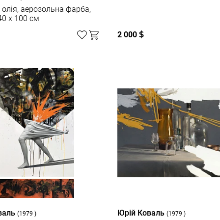
 олія, аерозольна фарба,
40 x 100 см
2 000
$
валь
Юрій Коваль
(1979 )
(1979 )