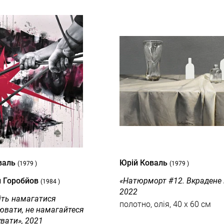
валь
Юрій Коваль
(1979 )
(1979 )
й Горобйов
«Натюрморт #12. Вкрадене 
(1984 )
2022
іть намагатися
полотно, олія, 40 x 60 см
ювати, не намагайтеся
вати», 2021