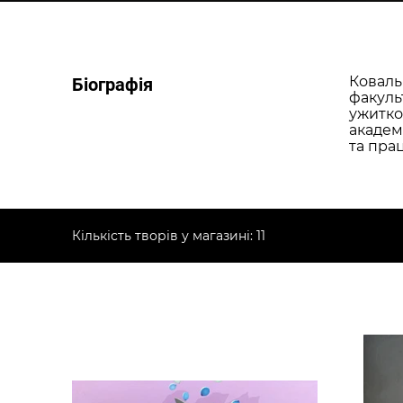
Коваль
Біографія
факуль
ужитков
академ
та прац
Кількість творів у магазині: 11