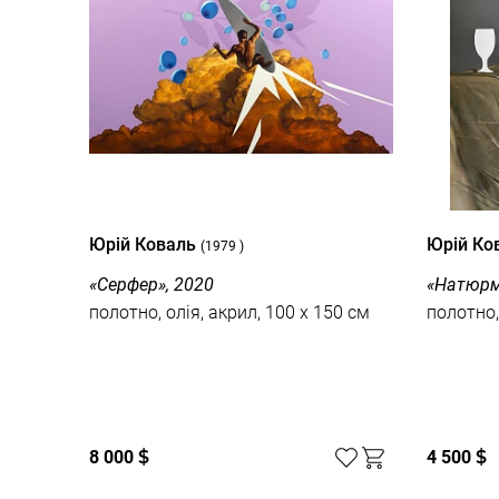
Юрій Коваль
Юрій Ко
(1979 )
«Серфер», 2020
«Натюрм
полотно, олія, акрил, 100 x 150 см
полотно,
8 000
$
4 500
$