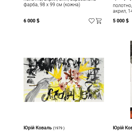
фарба, 98 х 99 см (кожна)
полотно,
акрил, 1
6 000
$
5 000
$
Юрій Коваль
Юрій Ко
(1979 )