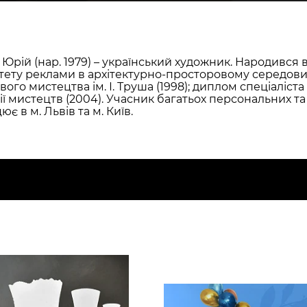
 Юрій (нар. 1979) – український художник. Народився 
тету реклами в архітектурно-просторовому середови
ого мистецтва ім. І. Труша (1998); диплом спеціаліста
ії мистецтв (2004). Учасник багатьох персональних та
ює в м. Львів та м. Київ.