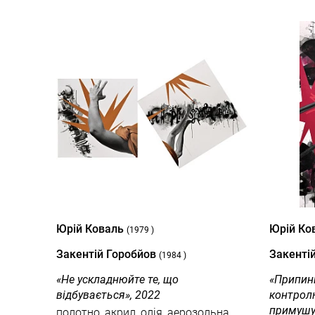
Юрій Коваль
Юрій Ко
(1979 )
Закентій Горобйов
Закенті
(1984 )
«Не ускладнюйте те, що
«Припин
відбувається», 2022
контрол
примушу
полотно, акрил, олія, аерозольна