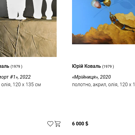
валь
Юрій Коваль
(1979 )
(1979 )
орт #1», 2022
«Мрійниця», 2020
 олія, 120 x 135 см
полотно, акрил, олія, 120 x 
6 000
$