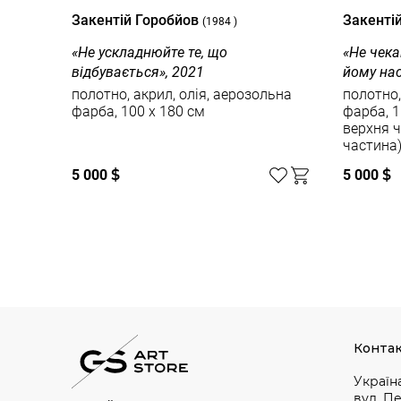
Закентій Горобйов
Закенті
(1984 )
«Не ускладнюйте те, що
«Не чек
відбувається», 2021
йому нас
полотно, акрил, олія, аерозольна
полотно,
фарба, 100 x 180 см
фарба, 1
верхня ч
частина
5 000
$
5 000
$
Конта
Україна
вул. П