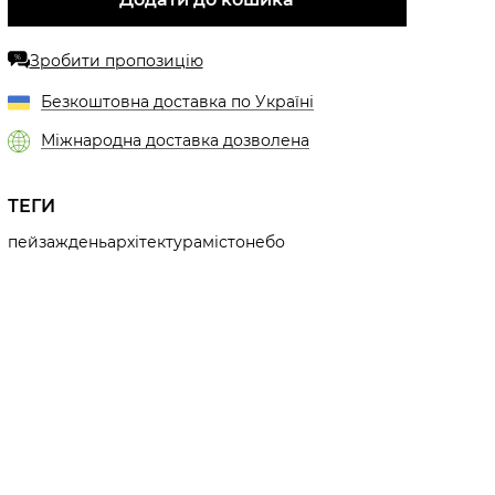
Зробити пропозицію
%
Безкоштовна доставка по Україні
Міжнародна доставка дозволена
ТЕГИ
пейзаж
день
архітектура
місто
небо