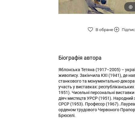
В обране
Підпи
Біографія автора
Яблонська Тетяна (1917–2005) – укра
живопису. Закінчила КХІ (1941), де на
станкового та монументально-декорат
участь у виставках: республіканських (
1951). Чисельні персональні виставки
діяч мистецтв УРСР (1951). Народний
СРСР (1953). Професор (1967). Лауре
орденом трудового Червоного Прапор
Брюселі.