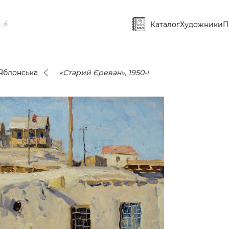
Каталог
Художники
П
 Яблонська
«Старий Єреван», 1950-і