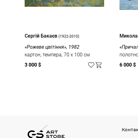
Сергій Бакаєв
Микола
(1922-2010)
«Рожеве цвітіння», 1982
«Причал
картон, темпера, 70 x 100 см
полотно,
3 000 $
6 000 $
Дивитись усі
Конта