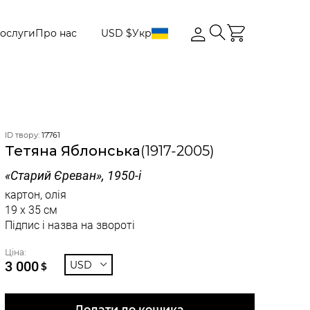
ослуги
Про нас
USD $
Укр
ID твору:
17761
Тетяна Яблонська
(1917-2005)
«Старий Єреван», 1950-і
картон, олія
19 x 35 см
Підпис і назва на звороті
Ціна:
3 000
USD
$
Додати до кошика