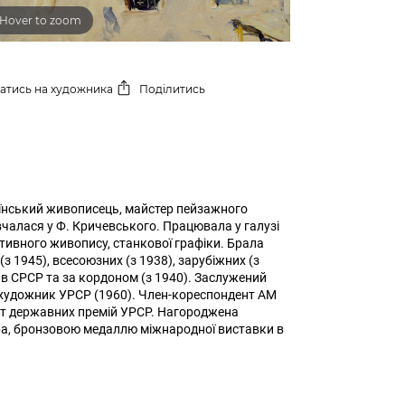
Hover to zoom
сатись
на художника
Поділитись
їнський живописець, майстер пейзажного
вчалася у Ф. Кричевського. Працювала у галузі
ивного живопису, станкової графіки. Брала
з 1945), всесоюзних (з 1938), зарубіжних (з
 в СРСР та за кордоном (з 1940). Заслужений
 художник УРСР (1960). Член-кореспондент АМ
ат державних премій УРСР. Нагороджена
а, бронзовою медаллю міжнародної виставки в