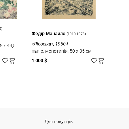
0)
Федір Манайло
(1910-1978)
«Лісосіка», 1960-і
5 x 44,5
папір, монотипія, 50 x 35 см
1 000 $
Для покупців