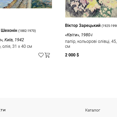
Вiктор Зарецький
(1925-199
 Шехонін
(1882-1970)
«Квіти», 1980-і
», Київ, 1942
папір, кольорові олівці, 45,
 олія, 31 x 40 см
см
2 000 $
кти
Каталог