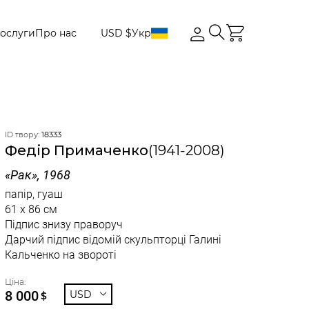
ослуги
Про нас
USD $
Укр
ID твору:
18333
Федір Примаченко
(1941-2008)
«Рак», 1968
папір, гуаш
61 x 86 см
Підпис знизу праворуч
Дарчий підпис відомій скульпторці Галині
Кальченко на звороті
Ціна:
8 000
USD
$