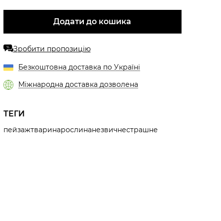
Додати до кошика
Зробити пропозицію
%
Безкоштовна доставка по Україні
Міжнародна доставка дозволена
ТЕГИ
пейзаж
тварина
рослина
незвичне
страшне