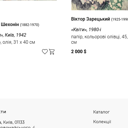
Вiктор Зарецький
(1925-199
 Шехонін
(1882-1970)
«Квіти», 1980-і
», Київ, 1942
папір, кольорові олівці, 45,
 олія, 31 x 40 см
см
2 000 $
кти
Каталог
Колекції
, Київ, 01133
ервомайського, 4