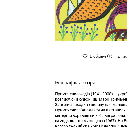
В обране
Підпи
Біографія автора
Примаченко Федір (1941-2008) — укра
розпису, син художниці Марії Примачен
Завжди знаходив хвилину для малюван
Примаченка з'являлися на виставках,
матері, створивши свій, більш раціон
самодіяльного мистецтва (1967). На В
нагороджений срібною медаллю. Член 