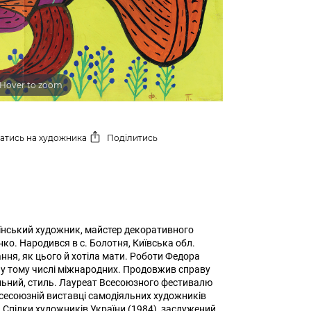
Hover to zoom
сатись
на художника
Поділитись
їнський художник, майстер декоративного
ко. Народився в с. Болотня, Київська обл.
ня, як цього й хотіла мати. Роботи Федора
 у тому числі міжнародних. Продовжив справу
альний, стиль. Лауреат Всесоюзного фестивалю
сесоюзній виставці самодіяльних художників
Спілки художників України (1984), заслужений