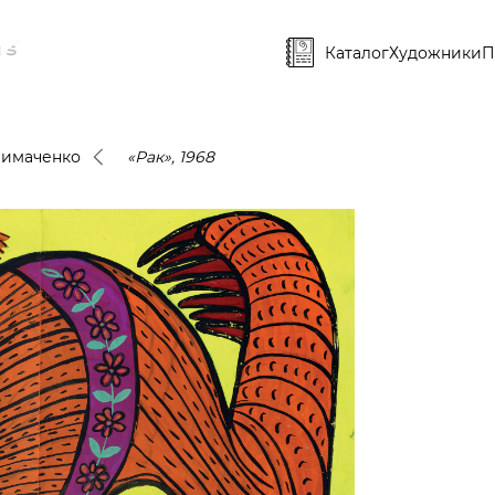
Каталог
Художники
П
римаченко
«Рак», 1968