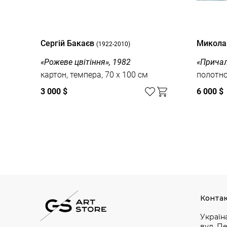
Сергій Бакаєв
Микола
(1922-2010)
«Рожеве цвітіння», 1982
«Причал
картон, темпера, 70 x 100 см
полотно,
3 000 $
6 000 $
Дивитись усі
Конта
Україна
вул. П