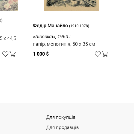
0)
Федір Манайло
(1910-1978)
«Лісосіка», 1960-і
5 x 44,5
папір, монотипія, 50 x 35 см
1 000 $
Для покупців
Для продавців