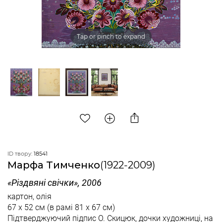
Tap or pinch to expand
ID твору:
18541
Марфа Тимченко
(1922-2009)
«Різдвяні свічки», 2006
картон, олія
67 x 52 см
(в рамі 81 x 67 см)
Підтверджуючий підпис О. Скицюк, дочки художниці, на