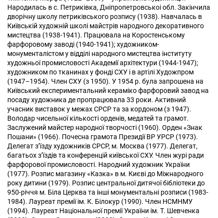
Народилась в с. Петриківка, Дніпропетровськоі обл. Закінчила
дворічну школу петриківського розпису (1938). Навчалась в
Київській художній школі майстрів народного декоративного
мистец­тва (1938-1941). Працювала на Коростенському
фарфоровому заводі (1940-1941); художником-
монументалістом у відділі народного мистецтва інституту
художньої промисловості Академії архітектури (1944-1947);
художником по тканинах у фонді СХУ і в артілі Художпром
(1947–1954). Член СХУ (з 1950). У 1954 р. була запрошена на
Київський експериментальний кераміко фарфоровий завод на
посаду художника де пропрацювала 33 роки. Активний
учасник виставок у межах СРСР та за кордоном (з 1947).
Володар чисельної кількості орденів, медатей та грамот.
Заслужений майстер народної творчості (1960). Орден «Знак
Пошани» (1966). Почесна грамота Президії ВР УРСР (1973).
Делегат з’їзду художників СРСР, м. Москва (1977). Делегат,
багатьох з’їздів та конференцій київської СХУ. Член журі ради
фарфорової промисловості. Народний художник України
(1977). Розпис магазину «Казка» в м. Києві до Міжнародного
року дитини (1979). Розпис центральної дитячої бібліотеки до
950-річчя м. Біла Церква та інші монументальні розписи (1983-
1984). Лауреат премії ім. К. Білокур (1990). Член НСМНМУ
(1994). Лауреат Національної премії України ім. Т. Шевченка