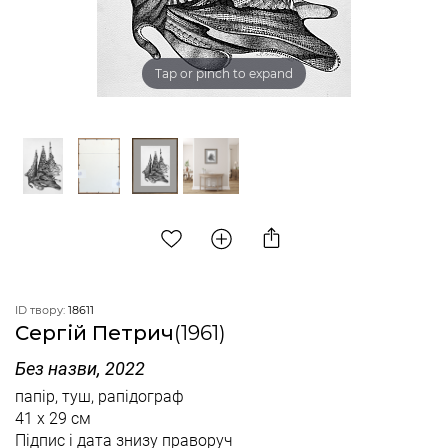
Tap or pinch to expand
ID твору:
18611
Сергій Петрич
(1961)
Без назви, 2022
папір, туш, рапідограф
41 x 29 см
Підпис і дата знизу праворуч