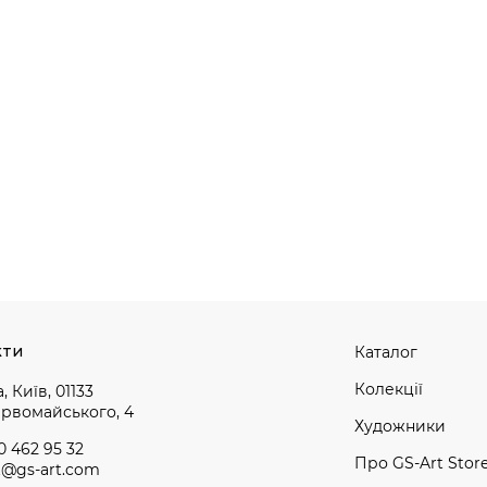
кти
Каталог
Колекції
, Київ, 01133
ервомайського, 4
Художники
0 462 95 32
Про GS-Art Stor
t@gs-art.com