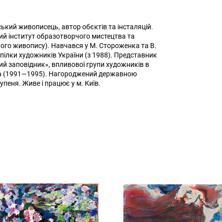
ький живописець, автор обєктів та інсталяцій.
кий інститут образотворчого мистецтва та
ого живопису). Навчався у М. Стороженка та В.
пілки художників України (з 1988). Представник
ий заповідник», впливової групи художників в
тва (1991—1995). Нагороджений державною
упеня. Живе і працює у м. Київ.