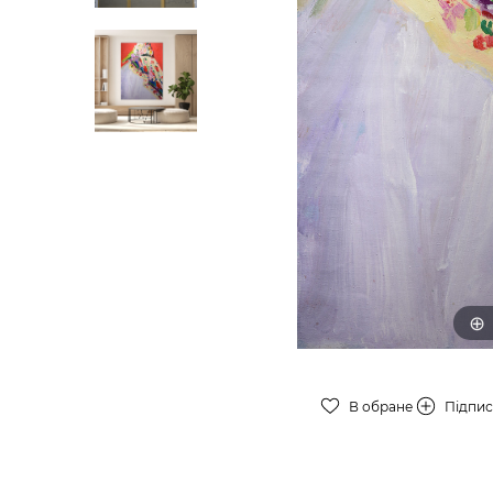
В обране
Підпи