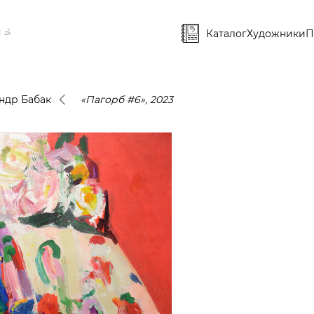
Каталог
Художники
П
ндр Бабак
«Пагорб #6», 2023