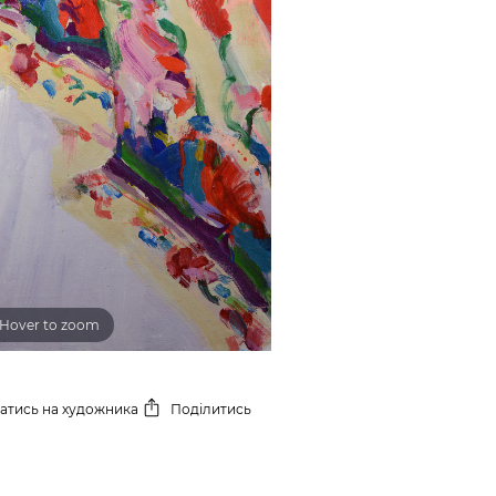
Hover to zoom
сатись
на художника
Поділитись