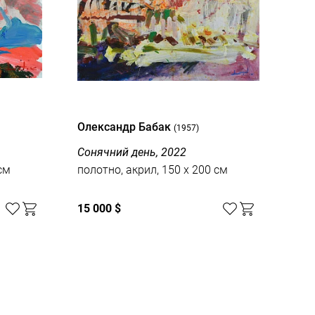
Олександр Бабак
Оле
(1957)
Сонячний день, 2022
Весн
Пер
см
полотно, акрил, 150 x 200 см
пол
15 000 $
15 