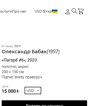
ослуги
Про нас
USD $
Укр
ID твору:
19271
Олександр Бабак
(1957)
«Пагорб #6», 2023
полотно, акрил
200 x 150 см
Підпис знизу праворуч
Ціна:
15 000
USD
$
Додати до кошика