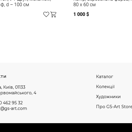
ф, d – 100 см
80 x 60 см
1 000 $
кти
Каталог
Колекції
, Київ, 01133
ервомайського, 4
Художники
0 462 95 32
Про GS-Art Stor
t@gs-art.com