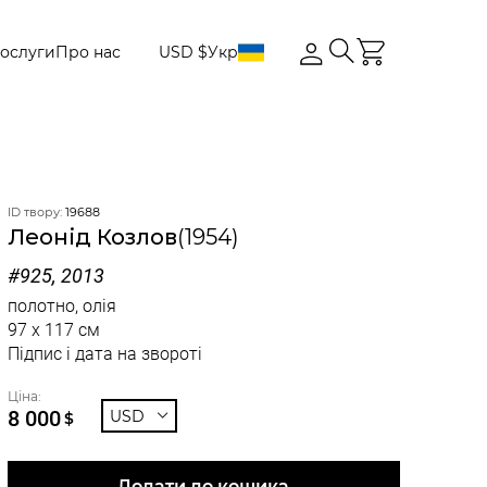
ослуги
Про нас
USD $
Укр
ID твору:
19688
Леонід Козлов
(1954)
#925, 2013
полотно, олія
97 x 117 см
Підпис і дата на звороті
Ціна:
8 000
USD
$
Додати до кошика