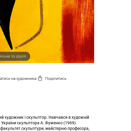
Hover to zoom
сатись
на художника
Поділитись
кий художник і скульптор. Навчався в художній
 України скульптора А. Фуженко (1969).
, факультет скульптури, майстерню професора,