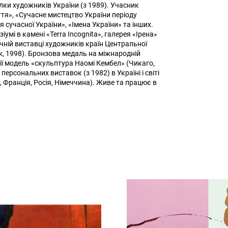
лки художників України (з 1989). Учасник
ття», «Сучасне мистецтво України періоду
 сучасної України», «Імена України» та інших.
мі в камені «Terra Incognita», галерея «Ірена»
ічній виставці художників країн Центральної
ж, 1998). Бронзова медаль на міжнародній
рії модель «скульптура Наомі Кембел» (Чикаго,
персональних виставок (з 1982) в Україні і світі
, Франція, Росія, Німеччина). Живе та працює в