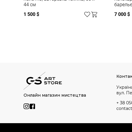
44 см
барельє
1 500 $
7 000 $
Дивитись усі
Конта
Україна
вул. П
Онлайн магазин мистецтва
+ 38 05
contac