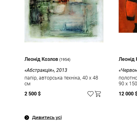
Леонід Козлов
Леонід
(1954)
«Абстракція», 2013
«Червон
папір, авторська техніка, 40 x 48
полотно,
см
90 x 15
2 500 $
12 000 
Дивитись усі