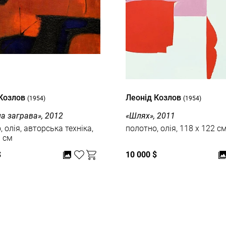
 Козлов
Леонід Козлов
(1954)
(1954)
а заграва», 2012
«Шлях», 2011
 олія, авторська техніка,
полотно, олія, 118 x 122 с
0 см
$
10 000 $