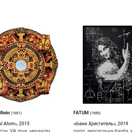
Мінін
FATUM
(1981)
(1989)
ul Atom», 2015
«Іоанн Хреститель», 2019
тон, УФ друк, механізм,
папір, аерозольна фарба, 