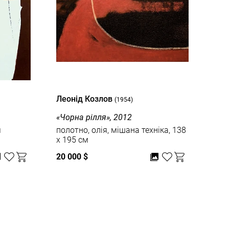
Леонід Козлов
Лео
(1954)
«Чорна рілля», 2012
«Ко
м
полотно, олія, мішана техніка, 138
пол
x 195 см
20 000 $
6 0