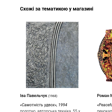
Cхожі за тематикою у магазині
Іва Павельчук
Роман 
(1968)
«Самотність удвох», 1994
«Peacef
полотно, авторська техніка, 55 x
пенокар