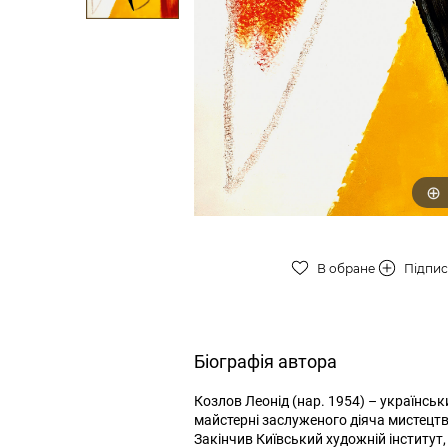
В обране
Підпи
Біографія автора
Козлов Леонід (нар. 1954) – українсь
майстерні заслуженого діяча мистецтв
Закінчив Київський художній інститут