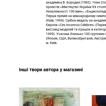
академіка В. Бородая (1982). Член Спі
проектів «Мистецтво України XX столі
Незалежності: 100 імен», «Енциклопедія
Перша премія на міжнародному симпозіу
(Київ, 1994). Срібна медаль на академ
Європи «Ces Inconnus Celebres» (Пари
виставці моделей та іграшок в катего
1999). Учасник близько 100 групових і 
(Японія, США, Великобританія, Австрія
м. Київ.
Інші твори автора у магазині