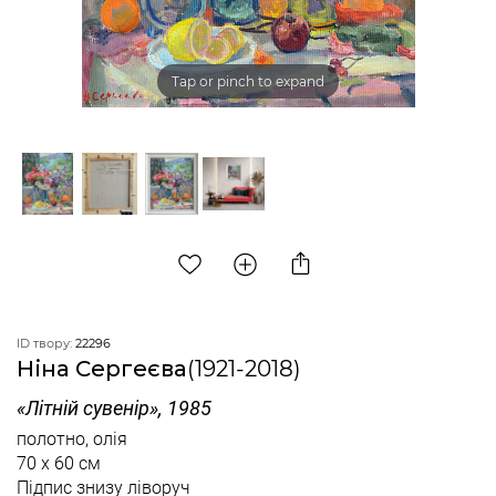
Tap or pinch to expand
ID твору:
22296
Ніна Сергеєва
(1921-2018)
«Літній сувенір», 1985
полотно, олія
70 x 60 см
Підпис знизу ліворуч