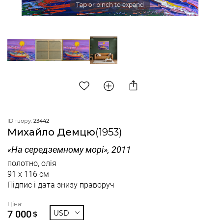
Tap or pinch to expand
ID твору:
23442
Михайло Демцю
(1953)
«На середземному морі», 2011
полотно, олія
91 x 116 см
Підпис і дата знизу праворуч
Ціна:
7 000
USD
$