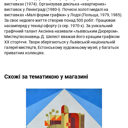
виставках (1974). Організував декілька «квартирних»
виставок у Ленінграді (1980-і). Почесні золоті медалі на
виставках «Малі форми графіки» у Лодзі (Польща, 1979, 1985).
За своє недовге життя створив понад 500 робіт. Працював
насамперед у техніці офорту (з сер. 1970-х). За унікальний
графічний талант Аксініна називали «львівським Дюрером».
Мистецтвознавець Д. Шелест вважав його кращим графіком
ХХ сторіччя. Твори зберігаються у Львівській національній
галереї мистецтв, Естонському художньому музеї, у багатьох
приватних колекціях.
Cхожі за тематикою у магазині