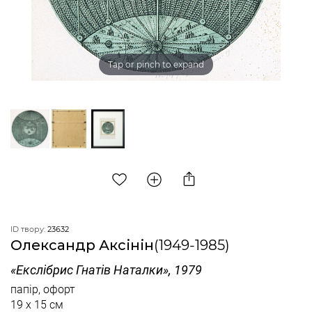
Tap or pinch to expand
ID твору:
23632
Олександр Аксінін
(1949-1985)
«Екслібрис Гнатів Наталки», 1979
папір, офорт
19 x 15 см