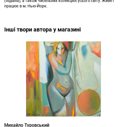
(Індіана), а також чисельних колекціях усього світу. Живе і
працює в м. Нью-Йорк.
Інші твори автора у магазині
Михайло Туровський