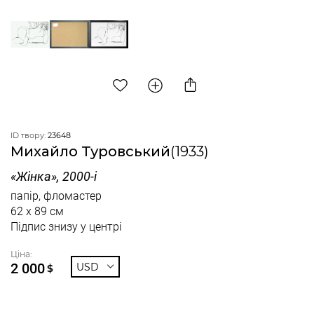
ID твору:
23648
Михайло Туровський
(1933)
«Жінка», 2000-і
папір, фломастер
62 x 89 см
Підпис знизу у центрі
Ціна:
2 000
USD
$