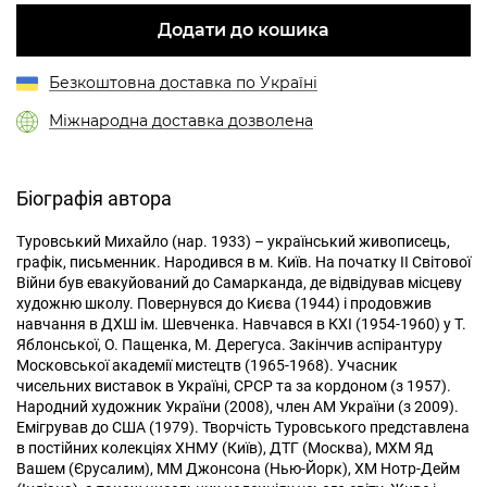
Додати до кошика
Безкоштовна доставка по Україні
Міжнародна доставка дозволена
Біографія автора
Туровський Михайло (нар. 1933) – український живописець,
графік, письменник. Народився в м. Київ. На початку ІІ Світової
Війни був евакуйований до Самарканда, де відвідував місцеву
художню школу. Повернувся до Києва (1944) і продовжив
навчання в ДХШ ім. Шевченка. Навчався в КХІ (1954-1960) у Т.
Яблонської, О. Пащенка, М. Дерегуса. Закінчив аспірантуру
Московської академії мистецтв (1965-1968). Учасник
чисельних виставок в Україні, СРСР та за кордоном (з 1957).
Народний художник України (2008), член АМ України (з 2009).
Емігрував до США (1979). Творчість Туровського представлена
​​в постійних колекціях ХНМУ (Київ), ДТГ (Москва), МХМ Яд
Вашем (Єрусалим), ММ Джонсона (Нью-Йорк), ХМ Нотр-Дейм