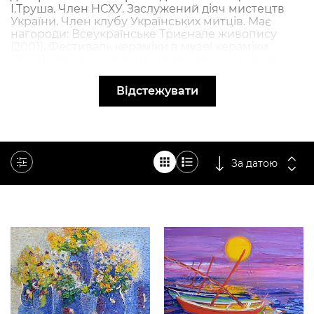
І.Труша. Член НСХУ. Заслужений діяч мистецтв
України. Член клубу Українських митців. Має
нагороди: Всеукраїнське Триєнале живопису
(2001), Фестиваль кераміки в музеї кераміки
(2003). Роботи художника знаходяться в музеях
України, Європи та приватних колекціях світу.
Відстежувати
За датою