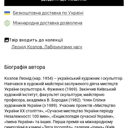
Безкоштовна доставка по Україні
Міжнародна доставка дозволена
Твір входить до колекції
Леонід Козлов. Лабіринтами часу
Біографія автора
Козлов Леонід (нар. 1954) – український художник і скульптор.
Навчався в художній майстерні заслуженого діяча мистецтв
України скульптора А. Фуженко (1969). Закінчив Київський
художній інститут, факультет скульптури, майстерню
професора, академіка В. Бородая (1982). Член Спілки
художників України (з 1989). Учасник проектів «Мистецтво
України XX століття», «Сучасне мистецтво України періоду
Незалежності: 100 імен», «Енциклопедія сучасної України»,
«Імена України» та інших. Перша премія на міжнародному
симпозіумі в камені «Terra Incognita», галерея «Ірена» (Київ,