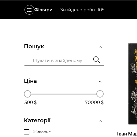
Фільтри
Знайдено робіт: 105
Пошук
Ціна
500
70000
Категорії
Живопис
Іван Ма