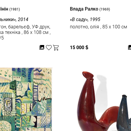
інін
Влада Ралко
(1981)
(1969)
льники», 2014
«В саду», 1995
он, барельєф, УФ друк,
полотно, олія , 85 x 100 см
ка , 86 x 108 см ,
/5
15 000
$