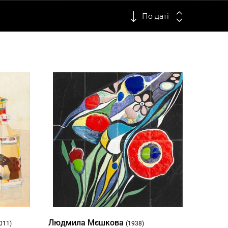
По даті
Людмила Мєшкова
011)
(1938)