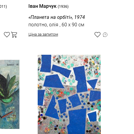
Іван Марчук
011)
(1936)
«Планета на орбіті», 1974
полотно, олія , 60 x 90 см
Ціна за запитом