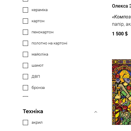
Олекса 
кераміка
«Компози
картон
пенокартон
1 500
$
полотно на картоні
майоліка
шамот
ДВП
бронза
мармур
дерево
Техніка
полімерна основа
акрил