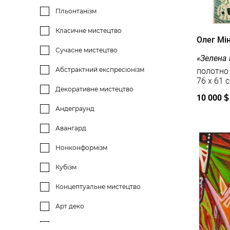
літографія
Пльонтанізм
аерозольна фарба
Класичне мистецтво
Олег Мі
тонування
Сучасне мистецтво
«Зелена 
пастель
Абстрактний експресіонізм
полотно 
76 x 61 
гуаш
Декоративне мистецтво
10 000
$
кольорова літографія
Андеграунд
глянцевий папір
Авангард
колаж
Нонконформізм
механізм
Кубізм
маркер
Концептуальне мистецтво
Арт деко
Ілюстрація