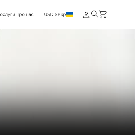
ослуги
Про нас
USD $
Укр