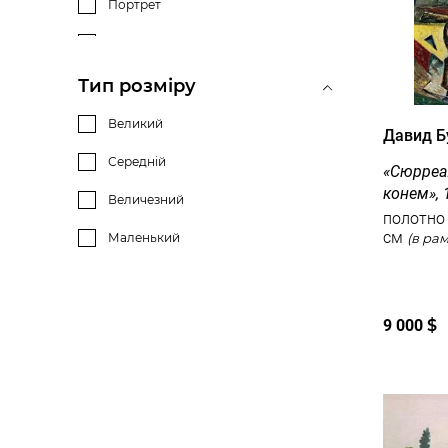
Портрет
Природа
Архітектура
Тип розміру
Місто
Великий
Давид 
Тварини
Середній
«Сюрреа
конем», 
Інше
Величезний
полотно на к
Напис
см
Маленький
Ню
Тіло
9 000
$
Вода
Спорт
Фрукти