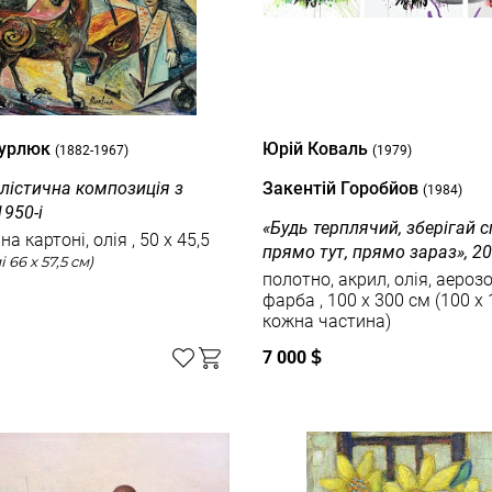
Бурлюк
Юрій Коваль
(1882-1967)
(1979)
лістична композиція з
Закентій Горобйов
(1984)
1950-і
«Будь терплячий, зберігай с
артоні, олія , 50 x 45,5
прямо тут, прямо зараз», 2
(в рамі 66 x 57,5 см)
полотно, акрил, олія, аероз
фарба , 100 х 300 см (100 х 100 см
кожна частина)
7 000
$