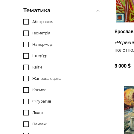
Сюрреалізм
Тематика
Українська тема
Абстракція
Ярослав
Актуальне мистецтво
Геометрія
«Червень
Гіперреалізм
Натюрморт
Поп-арт
Інтер'єр
3 000
$
Реалізм
Квіти
Експресіонізм
Жанрова сцена
Оп-арт
Космос
Вуличне мистецтво
Фігуратив
Супрематизм
Люди
Мінімалізм
Пейзаж