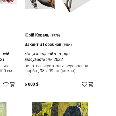
Юрій Коваль
(1979)
Закентій Горобйов
(1984)
покій
«Не ускладнюйте те, що
021
відбувається», 2022
ольна
полотно, акрил, олія, аерозольна
фарба , 98 х 99 см (кожна)
6 000
$