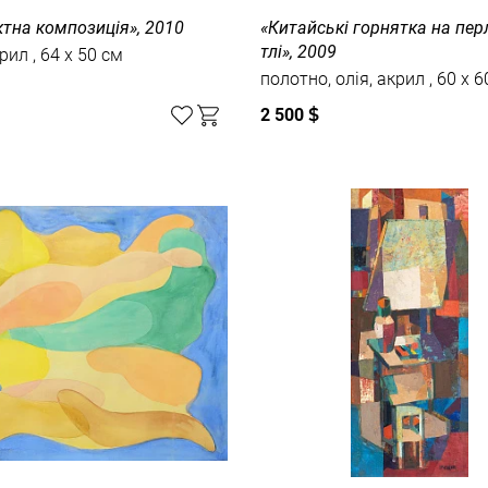
тна композиція», 2010
«Китайські горнятка на пе
тлі», 2009
папір, акрил , 64 x 50 см
полотно, олія, акрил 
2 500
$