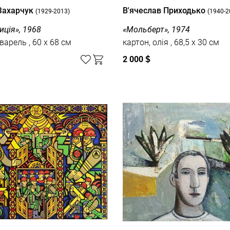
Захарчук
В'ячеслав Приходько
(1929-2013)
(1940-2
ція», 1968
«Мольберт», 1974
папір, акварель , 60 x 68 см
картон, олія , 68,5 x 30 см
2 000
$