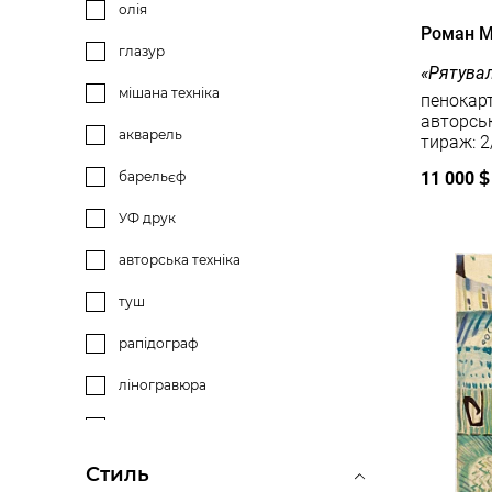
граніт
олія
Роман М
фанера
глазур
«Рятува
метал
мішана техніка
пенокарт
авторська техні
нержавіюча сталь
акварель
тираж: 2
11 000
$
барельєф
УФ друк
авторська техніка
туш
рапідограф
ліногравюра
темпера
офорт
Стиль