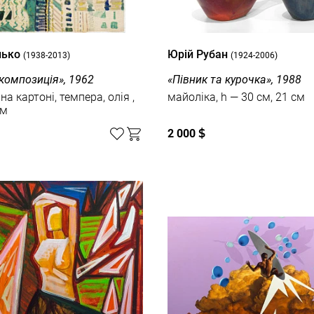
нько
Юрій Рубан
(1938-2013)
(1924-2006)
композиція», 1962
«Півник та курочка», 1988
на картоні, темпера, олія ,
майоліка, h — 30 см, 21 см
см
2 000
$