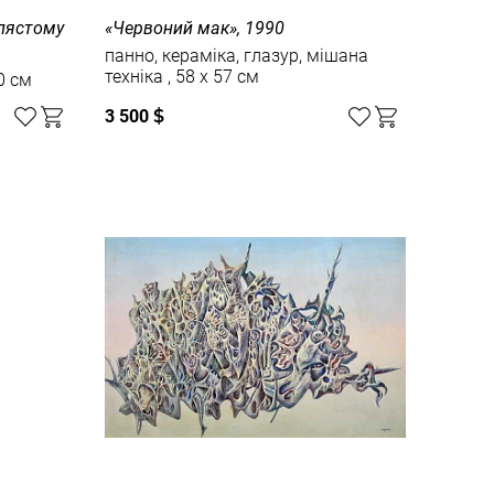
рлястому
«Червоний мак», 1990
панно, кераміка, глазур, мішана
техніка , 58 x 57 см
, 60 x 60 см
3 500
$