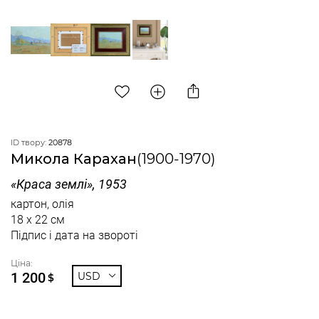
ID твору:
20878
Микола Карахан
(1900-1970)
«Краса землі», 1953
картон, олія
18 x 22 см
Підпис і дата на звороті
Ціна:
1 200
USD
$