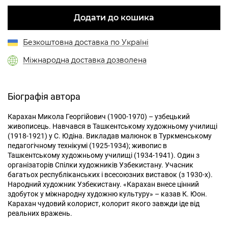
Додати до кошика
Безкоштовна доставка по Україні
Міжнародна доставка дозволена
Біографія автора
Карахан Микола Георгійович (1900-1970) – узбецький
живописець. Навчався в Ташкентському художньому училищі
(1918-1921) у С. Юдіна. Викладав малюнок в Туркменському
педагогічному технікумі (1925-1934); живопис в
Ташкентському художньому училищі (1934-1941). Один з
організаторів Спілки художників Узбекистану. Учасник
багатьох республіканських і всесоюзних виставок (з 1930-х).
Народний художник Узбекистану. «Карахан внесе цінний
здобуток у міжнародну художню культуру» – казав К. Юон.
Карахан чудовий колорист, колорит якого завжди іде від
реальних вражень.