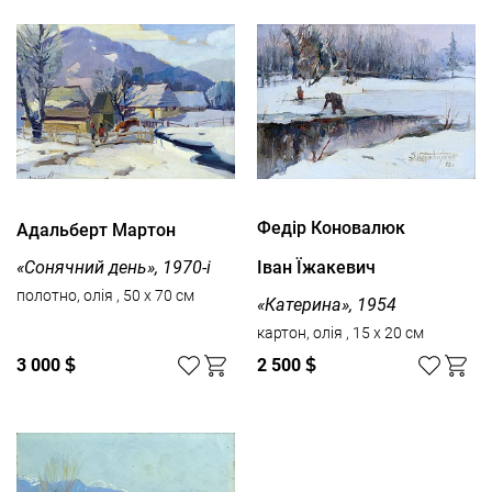
Федір Коновалюк
Адальберт Мартон
Іван Їжакевич
«Сонячний день», 1970-і
полотно, олія , 50 x 70 см
«Катерина», 1954
картон, олія , 15 x 20 см
3 000
$
2 500
$