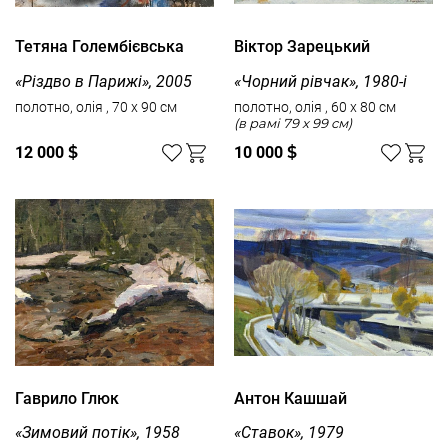
Тетяна Голембієвська
Вiктор Зарецький
«Різдво в Парижі», 2005
«Чорний рівчак», 1980-і
полотно, олія , 70 x 90 см
полотно, олія , 60 x 80 см
(в рамі 79 x 99 см)
12 000
$
10 000
$
Гаврило Глюк
Антон Кашшай
«Зимовий потік», 1958
«Ставок», 1979