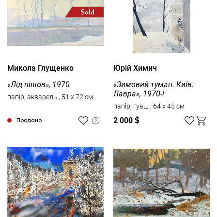
Микола Глущенко
Юрій Химич
«Лід пішов», 1970
«Зимовий туман. Київ.
Лавра», 1970-і
папір, акварель , 51 x 72 см
папір, гуаш , 64 x 45 см
2 000
$
Продано