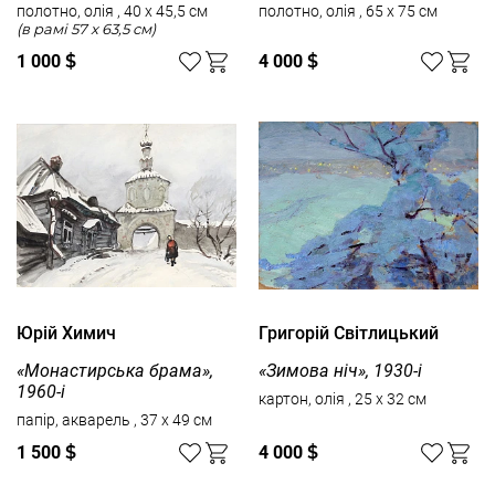
полотно, олія , 40 x 45,5 см
полотно, олія , 65 x 75 см
(в рамі 57 x 63,5 см)
1 000
$
4 000
$
Юрій Химич
Григорій Світлицький
«Монастирська брама»,
«Зимова ніч», 1930-і
1960-і
картон, олія , 25 x 32 см
папір, акварель , 37 x 49 см
1 500
$
4 000
$