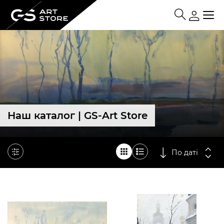
Наш каталог | GS-Art Store
По даті