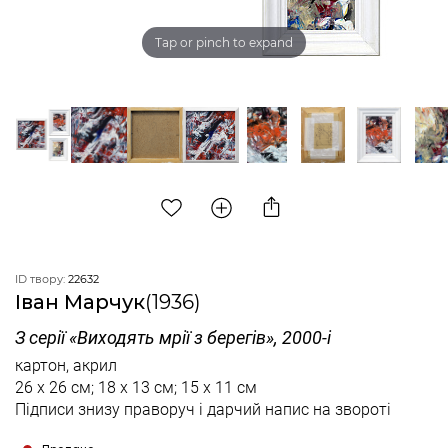
Tap or pinch to expand
ID твору:
22632
Іван Марчук
(1936)
З серії «Виходять мрії з берегів», 2000-і
картон, акрил
26 х 26 см; 18 х 13 см; 15 х 11 см
Підписи знизу праворуч і дарчий напис на звороті