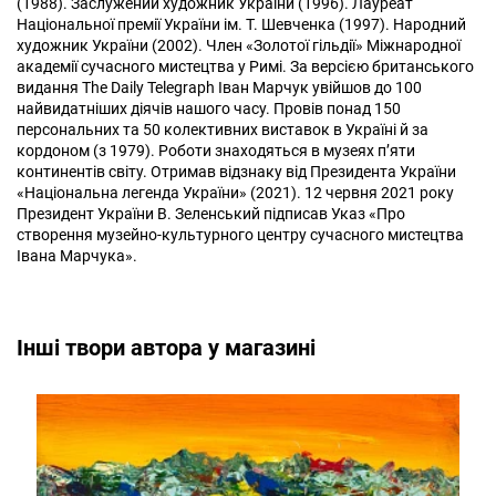
(1988). Заслужений художник України (1996). Лауреат
Національної премії України ім. Т. Шевченка (1997). Народний
художник України (2002). Член «Золотої гільдії» Міжнародної
академії сучасного мистецтва у Римі. За версією британського
видання The Daily Telegraph Іван Марчук увійшов до 100
найвидатніших діячів нашого часу. Провів понад 150
персональних та 50 колективних виставок в Україні й за
кордоном (з 1979). Роботи знаходяться в музеях п’яти
континентів світу. Отримав відзнаку від Президента України
«Національна легенда України» (2021). 12 червня 2021 року
Президент України В. Зеленський підписав Указ «Про
створення музейно-культурного центру сучасного мистецтва
Івана Марчука».
Інші твори автора у магазині