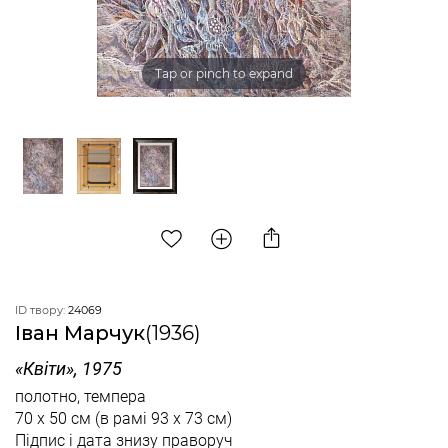
Tap or pinch to expand
ID твору:
24069
Іван Марчук
(1936)
«Квіти», 1975
полотно, темпера
70 x 50 см
(в рамі 93 x 73 см)
Підпис і дата знизу праворуч