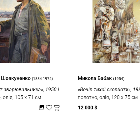
й Шовкуненко
Микола Бабак
(1884-1974)
(1954)
т зварювальника», 1950-і
«Вечір тихої скорботи», 19
 олія, 105 x 71 см
полотно, олія, 120 x 75 см
12 000 $