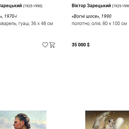
 Зарецький
Вiктор Зарецький
(1925-1990)
(1925-199
, 1970-і
«Вогні шосе», 1990
кварель, гуаш, 36 x 48 см
полотно, олія, 80 x 100 см
35 000 $