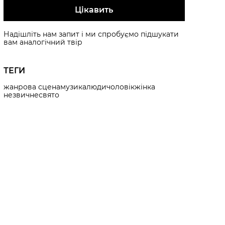
Цікавить
Надішліть нам запит і ми спробуємо підшукати
вам аналогічний твір
ТЕГИ
жанрова сцена
музика
люди
чоловік
жінка
незвичне
свято