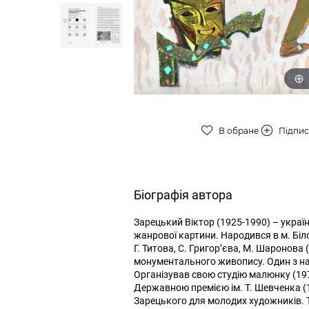
В обране
Підпи
Біографія автора
Зарецький Віктор (1925-1990) – украї
жанрової картини. Народився в м. Біло
Г. Титова, С. Григор’єва, М. Шаронова
монументального живопису. Один з на
Організував свою студію малюнку (197
Державною премією ім. Т. Шевченка (
Зарецького для молодих художників. Тв