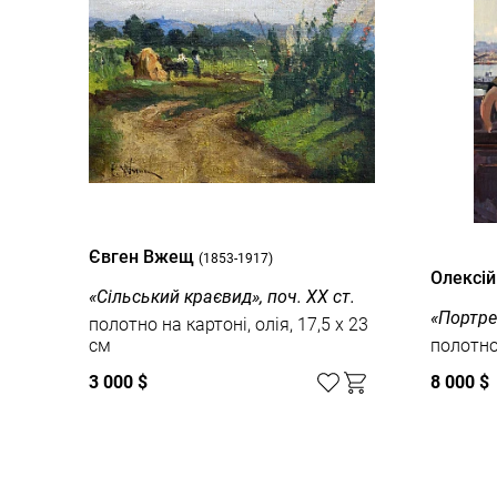
Євген Вжещ
(1853-1917)
Олексі
«Сільський краєвид», поч. ХХ ст.
«Портре
полотно на картоні, олія, 17,5 x 23
см
полотно,
3 000 $
8 000 $
Дивитись усі