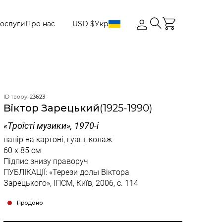
ослуги
Про нас
USD $
Укр
ID твору:
23623
Вiктор Зарецький
(1925-1990)
«Троїсті музики», 1970-і
папір на картоні, гуаш, колаж
60 x 85 см
Підпис знизу праворуч
ПУБЛІКАЦІЇ: «Терези долы Віктора
Зарецького», ІПСМ, Київ, 2006, с. 114
Продано