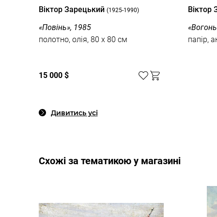
Вiктор Зарецький
Вiктор
(1925-1990)
«Повінь», 1985
«Вогонь»
полотно, олія, 80 x 80 см
папір, а
15 000 $
Дивитись усі
Cхожі за тематикою у магазині