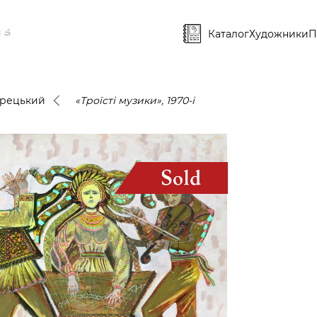
Каталог
Художники
П
арецький
«Троїсті музики», 1970-і