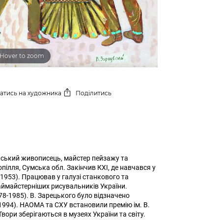
Hover to zoom
сатись
на художника
Поділитись
нський живописець, майстер пейзажу та
пілля, Сумська обл. Закінчив КХІ, де навчався у
 (1953). Працював у галузі станкового та
ймайстерніших рисувальників України.
8-1985). В. Зарецького було відзначено
1994). НАОМА та СХУ встановили премію ім. В.
ори зберігаються в музеях України та світу.