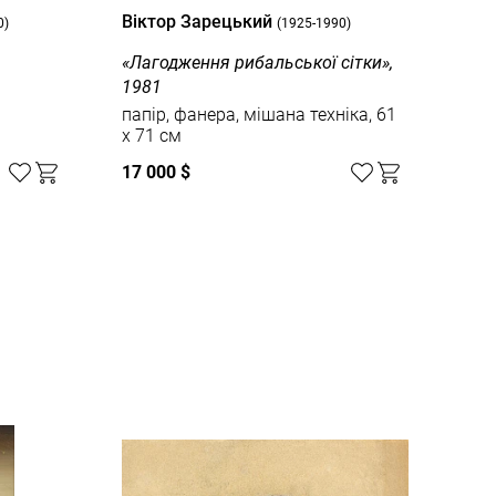
Вiктор Зарецький
Вiк
0)
(1925-1990)
«Лагодження рибальської сітки»,
«Чо
1981
пол
папір, фанера, мішана техніка, 61
x 71 см
17 000 $
10 