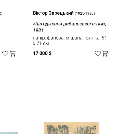
Вiктор Зарецький
Вiк
0)
(1925-1990)
«Лагодження рибальської сітки»,
«Тро
1981
папі
85 
папір, фанера, мішана техніка, 61
x 71 см
17 000 $