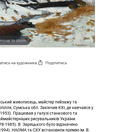
Hover to zoom
сатись
на художника
Поділитись
нський живописець, майстер пейзажу та
пілля, Сумська обл. Закінчив КХІ, де навчався у
 (1953). Працював у галузі станкового та
ймайстерніших рисувальників України.
8-1985). В. Зарецького було відзначено
1994). НАОМА та СХУ встановили премію ім. В.