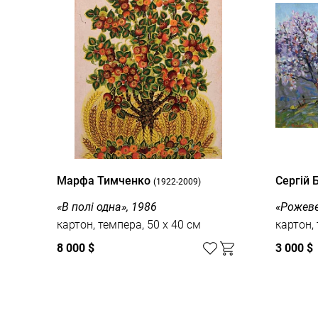
Марфа Тимченко
Сергій 
(1922-2009)
«В полі одна», 1986
«Рожеве
картон, темпера, 50 x 40 см
картон,
8 000 $
3 000 $
Дивитись усі