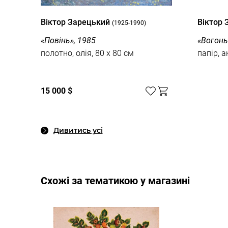
Вiктор Зарецький
Вiктор
(1925-1990)
«Повінь», 1985
«Вогонь»
полотно, олія, 80 x 80 см
папір, а
15 000 $
Дивитись усі
Cхожі за тематикою у магазині