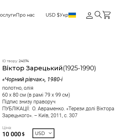
ослуги
Про нас
USD $
Укр
ID твору:
24074
Вiктор Зарецький
(1925-1990)
«Чорний рівчак», 1980-і
полотно, олія
60 x 80 см
(в рамі 79 x 99 см)
Підпис знизу праворуч
ПУБЛІКАЦІЇ: О. Авраменко. «Терези долі Віктора
Зарецького». – Київ, 2011, с. 307
Ціна:
10 000
USD
$