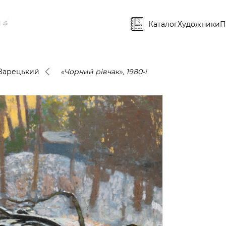
Каталог
Художники
П
 Зарецький
«Чорний рівчак», 1980-і