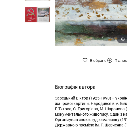
В обране
Підпи
Біографія автора
Зарецький Віктор (1925-1990) – украї
жанрової картини. Народився в м. Біло
Г. Титова, С. Григор’єва, М. Шаронова
монументального живопису. Один з на
Організував свою студію малюнку (197
Державною премією ім. Т. Шевченка (