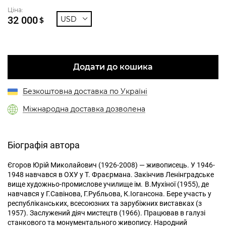
Ціна:
32 000
USD
$
Додати до кошика
Безкоштовна доставка по Україні
Міжнародна доставка дозволена
Біографія автора
Єгоров Юрій Миколайович (1926-2008) — живописець. У 1946-
1948 навчався в ОХУ у Т. Фраєрмана. Закінчив Ленінградське
вище художньо-промислове училище ім. В.Мухіної (1955), де
навчався у Г.Савінова, Г.Рубльова, К.Іогансона. Бере участь у
республіканських, всесоюзних та зарубіжних виставках (з
1957). Заслужений діяч мистецтв (1966). Працював в галузі
станкового та монументального живопису. Народний