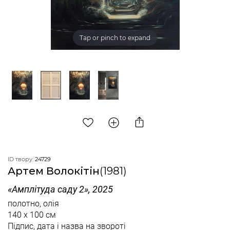
Tap or pinch to expand
ID твору:
24729
Артем Волокітін
(1981)
«Aмплітуда cаду 2», 2025
полотно, олія
140 x 100 см
Підпис, дата і назва на звороті