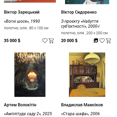
Вiктор Зарецький
Віктор Сидоренко
«Вогні шосе», 1990
З проєкту «Набуття
суб’єктності», 2000-і
полотно, олія , 80 x 100 см
полотно, олія , 200 x 200 см
35 000
$
20 000
$
Артем Волокітін
Владислав Мамсіков
«Aмплітуда cаду 2», 2025
«Стара шафа», 2006