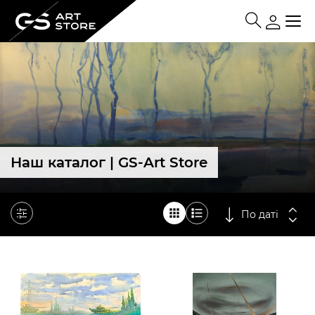
Наш каталог | GS-Art Store
По даті