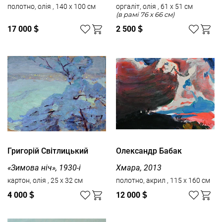
полотно, олія , 140 x 100 см
оргаліт, олія , 61 x 51 см
(в рамі 76 x 66 см)
17 000
$
2 500
$
Григорій Світлицький
Олександр Бабак
«Зимова ніч», 1930-і
Хмара, 2013
картон, олія , 25 x 32 см
полотно, акрил , 115 x 160 см
4 000
$
12 000
$