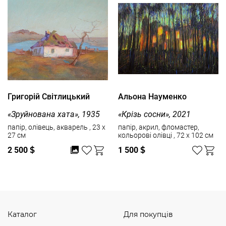
Григорій Світлицький
Альона Науменко
«Зруйнована хата», 1935
«Крізь сосни», 2021
папір, олівець, акварель , 23 x
папір, акрил, фломастер,
27 см
кольорові олівці , 72 x 102 см
2 500
$
1 500
$
Каталог
Для покупців