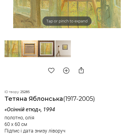
Tap or pinch to expand
ID твору:
25285
Тетяна Яблонська
(1917-2005)
«Осінній етюд», 1994
полотно, олія
60 x 60 см
Підпис і дата знизу ліворуч