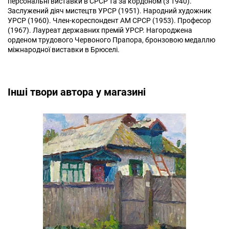
персональні виставки в СРСР та за кордоном (з 1940).
Заслужений діяч мистецтв УРСР (1951). Народний художник
УРСР (1960). Член-кореспондент АМ СРСР (1953). Професор
(1967). Лауреат державних премій УРСР. Нагороджена
орденом трудового Червоного Прапора, бронзовою медаллю
міжнародної виставки в Брюселі.
Інші твори автора у магазині