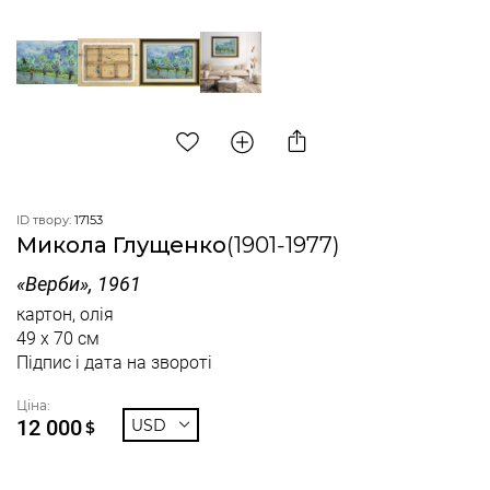
ID твору:
17153
Микола Глущенко
(1901-1977)
«Верби», 1961
картон, олія
49 x 70 см
Підпис і дата на звороті
Ціна:
12 000
USD
$