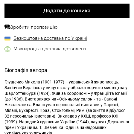
Додати до кошика
Зробити пропозицію
%
Безкоштовна доставка по Україні
Міжнародна доставка дозволена
Біографія автора
Глущенко Микола (1901-1977) – український живописець.
Закінчив Берлінську вищу школу образотворчого мистецтва у
Шарлоттенбурзі (1924). Жив за кордоном – у Франції та Іспанії
(до 1936). Виставлявся на «Осінньому салоні» та «Салоні
Незалежних». Влаштував персональні виставки у Парижі,
Мілані, Бухаресті, Празі, Стокгольмі, Римі (за життя відбулося
32 персональні виставки). Викладав у КХШ, професор КХІ
(1939). Народний художник України (1944), лауреат Державної
премії України ім. Т. Шевченка. Один з найвідоміших
українських художників.