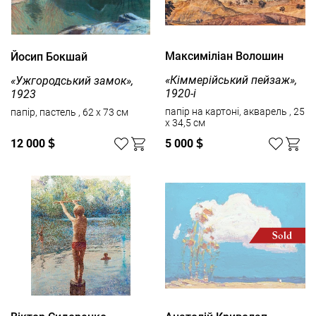
Максиміліан Волошин
Йосип Бокшай
«Кіммерійський пейзаж»,
«Ужгородський замок»,
1920-і
1923
папір на картоні, акварель , 25
папір, пастель , 62 x 73 см
x 34,5 см
12 000
$
5 000
$