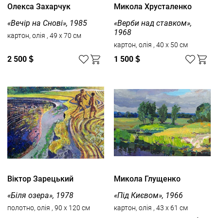
Олекса Захарчук
Микола Хрусталенко
«Вечір на Снові», 1985
«Верби над ставком»,
1968
картон, олія , 49 x 70 см
картон, олія , 40 x 50 см
2 500
$
1 500
$
Вiктор Зарецький
Микола Глущенко
«Біля озера», 1978
«Під Києвом», 1966
полотно, олія , 90 x 120 см
картон, олія , 43 x 61 см