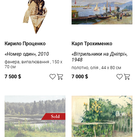
Кирило Проценко
Карп Трохименко
«Номер один», 2010
«Вітрильники на Дніпрі»,
1948
фанера, випалювання , 150 x
70 см
полотно, олія , 44 x 80 см
7 500
$
7 000
$