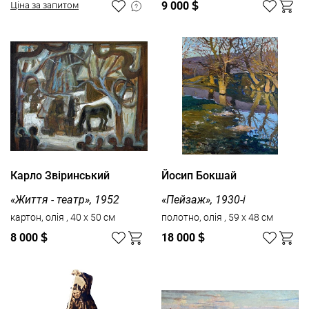
9 000
$
Ціна за запитом
Карло Звіринський
Йосип Бокшай
«Життя - театр», 1952
«Пейзаж», 1930-і
картон, олія , 40 x 50 см
полотно, олія , 59 x 48 см
8 000
$
18 000
$