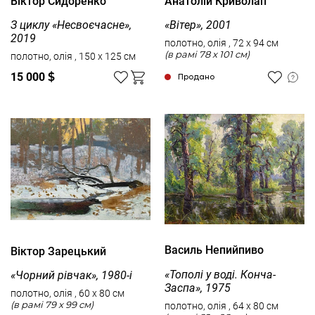
Віктор Сидоренко
Анатолій Криволап
З циклу «Несвоєчасне»,
«Вітер», 2001
2019
полотно, олія , 72 x 94 см
(в рамі 78 x 101 см)
полотно, олія , 150 x 125 см
15 000
$
Продано
Василь Непийпиво
Вiктор Зарецький
«Тополі у воді. Конча-
«Чорний рівчак», 1980-і
Заспа», 1975
полотно, олія , 60 x 80 см
(в рамі 79 x 99 см)
полотно, олія , 64 x 80 см