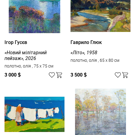
Ігор Гусєв
Гаврило Глюк
«Новий мілітарний
«Літо», 1958
пейзаж», 2026
полотно, олія , 65 x 80 см
полотно, олія , 75 x 75 см
3 000
$
3 500
$