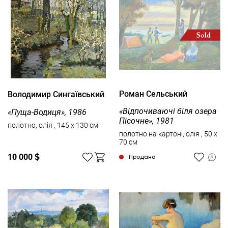
Роман Сельський
Володимир Сингаївський
«Відпочиваючі біля озера
«Пуща-Водиця», 1986
Пісочне», 1981
полотно, олія , 145 x 130 см
полотно на картоні, олія , 50 x
70 см
10 000
$
Продано