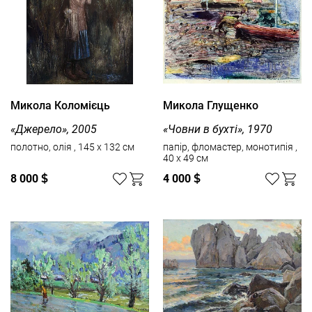
Микола Коломієць
Микола Глущенко
«Джерело», 2005
«Човни в бухті», 1970
полотно, олія , 145 x 132 см
папір, фломастер, монотипія ,
40 x 49 см
8 000
$
4 000
$