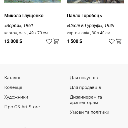
Микола Глущенко
Павло Горобець
«Верби», 1961
«Скелі в Гурзуфі», 1949
картон, олія , 49 x 70 см
картон, олія , 30 x 40 см
12 000
$
1 500
$
Каталог
Для покупців
Колекції
Для продавців
Художники
Дизайнерам та
архітекторам
Про GS-Art Store
Умови та політики