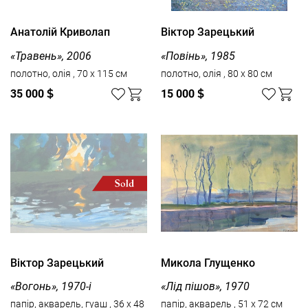
Анатолій Криволап
Вiктор Зарецький
«Травень», 2006
«Повінь», 1985
полотно, олія , 70 x 115 см
полотно, олія , 80 x 80 см
35 000
$
15 000
$
Вiктор Зарецький
Микола Глущенко
«Вогонь», 1970-і
«Лід пішов», 1970
папір, акварель, гуаш , 36 x 48
папір, акварель , 51 x 72 см