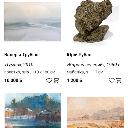
Валерія Трубіна
Юрій Рубан
«Туман», 2010
«Карась зелений», 1950-і
полотно, олія , 110 x 160 см
майоліка, h — 17 см
10 000
$
1 200
$