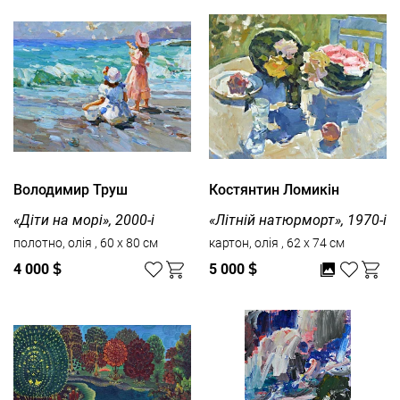
Володимир Труш
Костянтин Ломикін
«Діти на морі», 2000-і
«Літній натюрморт», 1970-і
полотно, олія , 60 x 80 см
картон, олія , 62 x 74 см
4 000
$
5 000
$