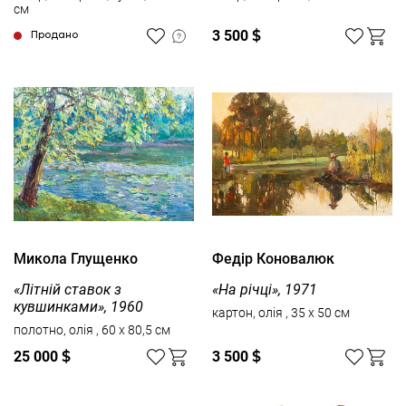
см
3 500
$
Продано
Микола Глущенко
Федір Коновалюк
«Літній ставок з
«На річці», 1971
кувшинками», 1960
картон, олія , 35 x 50 см
полотно, олія , 60 x 80,5 см
25 000
$
3 500
$