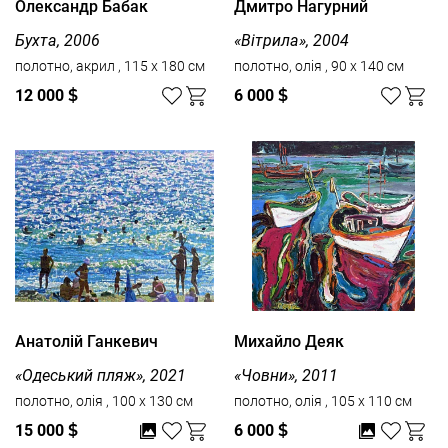
Олександр Бабак
Дмитро Нагурний
Бухта, 2006
«Вітрила», 2004
полотно, акрил , 115 x 180 см
полотно, олія , 90 x 140 см
12 000
$
6 000
$
Анатолій Ганкевич
Михайло Деяк
«Одеський пляж», 2021
«Човни», 2011
полотно, олія , 100 x 130 см
полотно, олія , 105 x 110 см
15 000
$
6 000
$