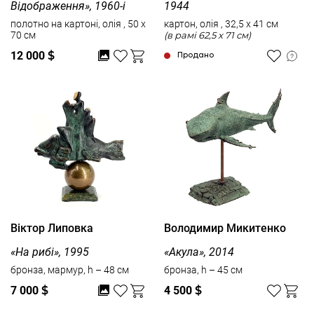
Відображення», 1960-і
1944
полотно на картоні, олія , 50 x
картон, олія , 32,5 x 41 см
70 см
(в рамі 62,5 x 71 см)
12 000
$
Продано
Віктор Липовка
Володимир Микитенко
«На рибі», 1995
«Акула», 2014
бронза, мармур, h – 48 см
бронза, h – 45 см
7 000
$
4 500
$