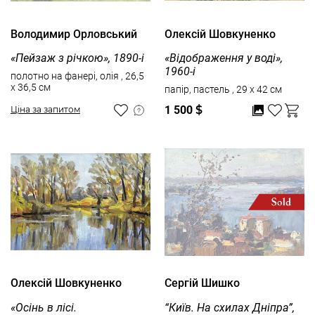
Володимир Орловський
Олексій Шовкуненко
«Пейзаж з річкою», 1890-і
«Відображення у воді»,
1960-і
полотно на фанері, олія , 26,5
x 36,5 см
папір, пастель , 29 x 42 см
1 500
$
Ціна за запитом
Олексій Шовкуненко
Сергій Шишко
«Осінь в лісі.
“Київ. На схилах Дніпра”,