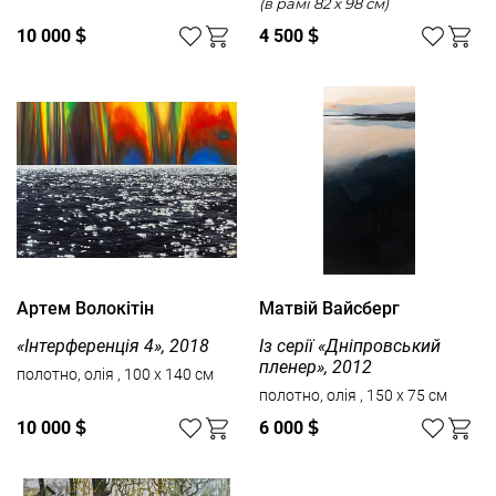
(в рамі 82 x 98 см)
10 000
$
4 500
$
Артем Волокітін
Матвій Вайсберг
«Інтерференція 4», 2018
Із серії «Дніпровський
пленер», 2012
полотно, олія , 100 x 140 см
полотно, олія , 150 x 75 см
10 000
$
6 000
$