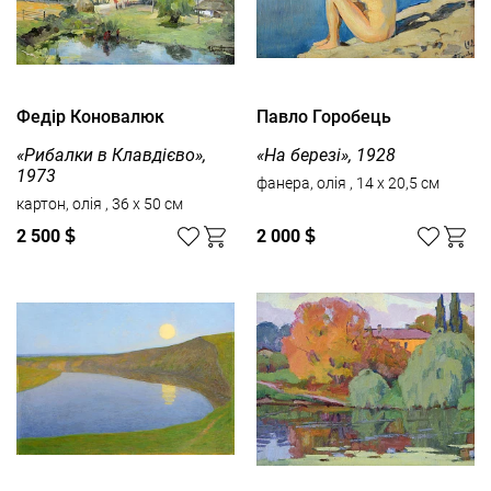
Федір Коновалюк
Павло Горобець
«Рибалки в Клавдієво»,
«На березі», 1928
1973
фанера, олія , 14 x 20,5 см
картон, олія , 36 x 50 см
2 500
$
2 000
$