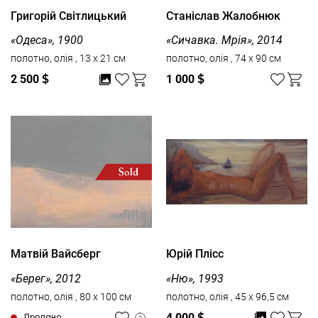
Григорій Світлицький
Станіслав Жалобнюк
«Одеса», 1900
«Сичавка. Мрія», 2014
полотно, олія , 13 x 21 см
полотно, олія , 74 x 90 см
2 500
$
1 000
$
Матвій Вайсберг
Юрій Плісс
«Берег», 2012
«Ню», 1993
полотно, олія , 80 x 100 см
полотно, олія , 45 х 96,5 см
4 000
$
Продано