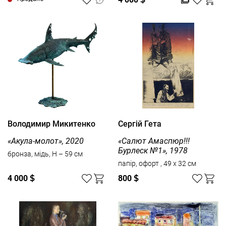
Володимир Микитенко
Сергій Гета
«Акула-молот», 2020
«Салют Амаспюр!!!
Бурлеск №1», 1978
бронза, мідь, H – 59 см
папір, офорт , 49 x 32 см
4 000
$
800
$