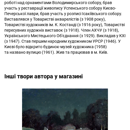
роботі над орнаментами Володимирського собору, брав
участь у реставрації живопису Успенського собору Києво-
Печерської лаври, брав участь у розписі Ісакіївського собору.
Виставлявся у Товаристві акварелістів (з 1908 року),
Товаристві художників ім. К. Костанді (з 1916 року), Товаристві
пересувних художніх виставок (з 1918). Член АХЧУ (з 1918),
Українського Мистецького Об'єднання (з 1929). Вик­ладав у КХІ
(з 1947). Став першим народним художником УРСР (1946). У
Києві було відкрито будинок-музей художника (1958)
та названо вулицю (1961). Жив та працював в м. Київ.
Інші твори автора у магазині