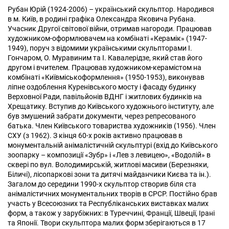
Рубан Юрій (1924-2006) – український скульптор. Народився
в м. Київ, в родині графіка Олександра Яковича Рубана.
Учасник Другої світової війни, отримав нагороди. Працював
художником-оформлювачем на комбінаті «Керамік» (1947-
1949), поруч з відомими українськими скульпторами І.
Гончаром, О. Муравиним та І. Кавалерідзе, який став його
другом і вчителем. Працював художником-керамістом на
комбінаті «Київміськоформлення» (1950-1953), виконував
ліпне оздоблення Куренівського мосту і фасаду будинку
Верховної Ради, павільйонів ВДНГ і житлових будинків на
Хрещатику. Вступив до Київського художнього інституту, але
був змушений забрати документи, через репресованого
батька. Член Київського товариства художників (1956). Член
СХУ (з 1962). З кінця 60-х років активно працював в
монументальній анімалістичній скульптурі (вхід до Київського
зоопарку – композиції «Зубр» і «Лев з левицею», «Водолій» в
сквері по вул. Володимирській, житлові масиви (Березняки,
Біличі), лісопаркові зони та дитячі майданчики Києва та ін.).
Загалом до середини 1990-х скульптор створив біля ста
анімалістичних монументальних творів в СРСР. Постійно брав
участь у Всесоюзних та Республіканських виставках малих
форм, а також у зарубіжних: в Туреччині, Франції, Швеції, Ірані
та Японії. Твори скульптора малих форм зберігаються в 17