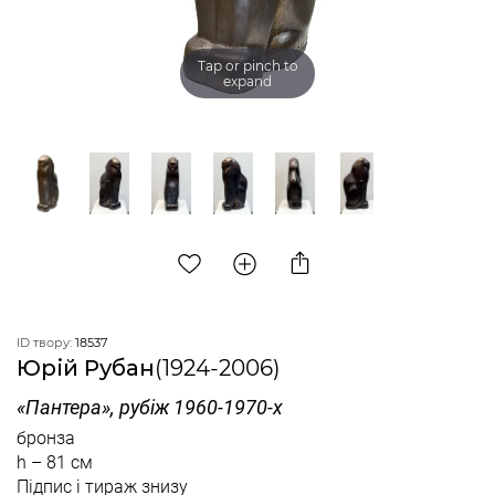
Tap or pinch to
expand
ID твору:
18537
Юрій Рубан
(1924-2006)
«Пантера», рубіж 1960-1970-х
бронза
h – 81 см
Підпис і тираж знизу