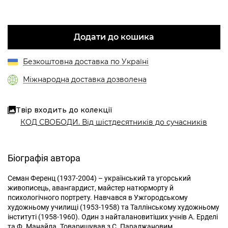
Додати до кошика
Безкоштовна доставка по Україні
Міжнародна доставка дозволена
Твір входить до колекції
КОД СВОБОДИ. Від шістдесятників до сучасників
Біографія автора
Семан Ференц (1937-2004) – український та угорський
живописець, авангардист, майстер натюрморту й
психологічного портрету. Навчався в Ужгородському
художньому училищі (1953-1958) та Таллінському художньому
інституті (1958-1960). Один з найталановитіших учнів А. Ерделі
та Ф. Манайла. Товаришував з С. Параджановим,