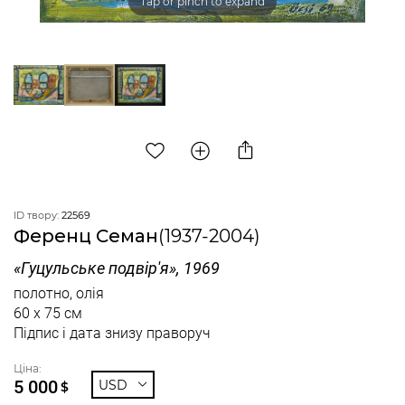
Tap or pinch to expand
ID твору:
22569
Ференц Семан
(1937-2004)
«Гуцульське подвір'я», 1969
полотно, олія
60 x 75 см
Підпис і дата знизу праворуч
Ціна:
5 000
USD
$