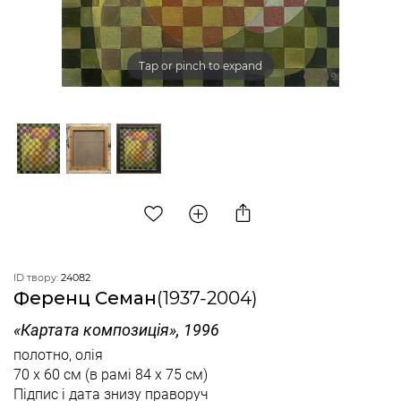
Tap or pinch to expand
ID твору:
24082
Ференц Семан
(1937-2004)
«Картата композиція», 1996
полотно, олія
70 x 60 см
(в рамі 84 x 75 см)
Підпис і дата знизу праворуч