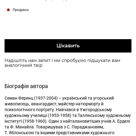
Продано
Цікавить
Надішліть нам запит і ми спробуємо підшукати вам
аналогічний твір
Біографія автора
Семан Ференц (1937-2004) – український та угорський
живописець, авангардист, майстер натюрморту й
психологічного портрету. Навчався в Ужгородському
художньому училищі (1953-1958) та Таллінському художньому
інституті (1958-1960). Один з найталановитіших учнів А. Ерделі
та Ф. Манайла. Товаришував з С. Параджановим,
Т. Яблонською та іншими представниками художнього