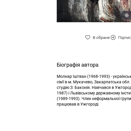
В обране
Підпи
Біографія автора
Молнар Іштван (1968-1993) - українськ
сім'ї в м. Мукачево, Закарпатська обл
студію З. Баконія. Навчався в Ужгор
1987) і Львівському державному інсти
(1989-1993). Член неформальної групи
працював в Ужгороді.