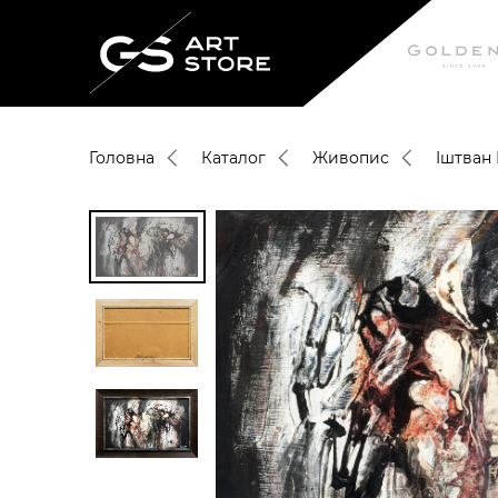
Головна
Каталог
Живопис
Іштван