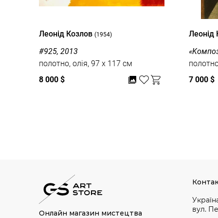
Леонід Козлов
Леонід
(1954)
#925, 2013
«Kомпоз
полотно, олія, 97 x 117 см
полотно,
8 000 $
7 000 $
Дивитись усі
Конта
Україна
вул. П
Онлайн магазин мистецтва