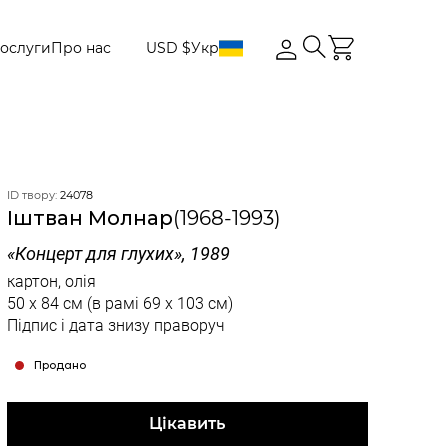
ослуги
Про нас
USD $
Укр
ID твору:
24078
Іштван Молнар
(1968-1993)
«Концерт для глухих», 1989
картон, олія
50 x 84 см
(в рамі 69 x 103 см)
Підпис і дата знизу праворуч
Продано
Цікавить