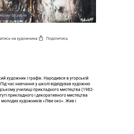
Hover to zoom
сатись
на художника
Поділитись
ий художник і графік. Народився в угорській
. Під час навчання у школі відвідував художню
одському училищі прикладного мистецтва (1982-
туті прикладного і декоративного мистецтва
 молодих художників «Ліве око». Жив і