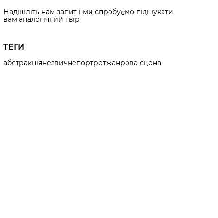
Надішліть нам запит і ми спробуємо підшукати
вам аналогічний твір
ТЕГИ
абстракція
незвичне
портрет
жанрова сцена