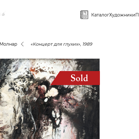
Каталог
Художники
П
 Молнар
«Концерт для глухих», 1989