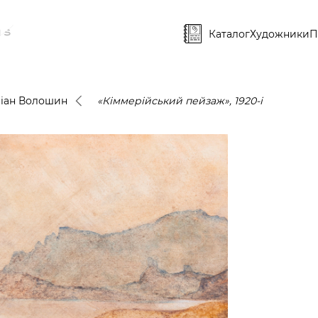
Каталог
Художники
П
іан Волошин
«Кіммерійський пейзаж», 1920-і