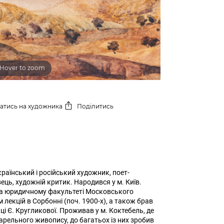
Hover to zoom
сатись
на художника
Поділитись
раїнський і російський художник, поет-
ець, художній критик. Народився у м. Київ.
 на юридичному факультеті Московського
 лекцій в Сорбонні (поч. 1900-х), а також брав
і Є. Кругликової. Проживав у м. Коктебель, де
варельного живопису, до багатьох із них зробив