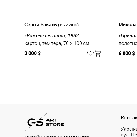
Сергій Бакаєв
Микола
(1922-2010)
«Рожеве цвітіння», 1982
«Причал
картон, темпера, 70 x 100 см
полотно,
3 000 $
6 000 $
Дивитись усі
Конта
Україна
вул. П