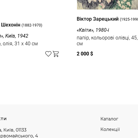
Вiктор Зарецький
(1925-199
 Шехонін
(1882-1970)
«Квіти», 1980-і
», Київ, 1942
папір, кольорові олівці, 45,
 олія, 31 x 40 см
см
2 000 $
кти
Каталог
Колекції
, Київ, 01133
ервомайського, 4