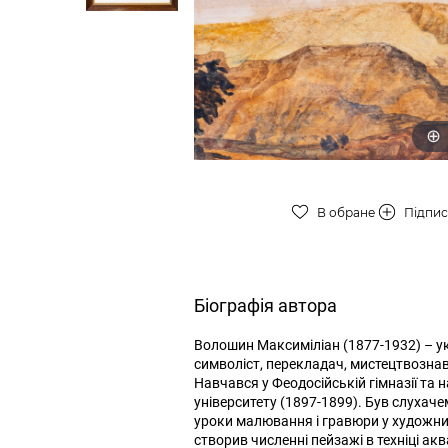
В обране
Підпи
Біографія автора
Волошин Максиміліан (1877-1932) – ук
символіст, перекладач, мистецтвознав
Навчався у Феодосійській гімназії та
університету (1897-1899). Був слухачем
уроки малювання і гравюри у художниц
створив численні пейзажі в техніці ак