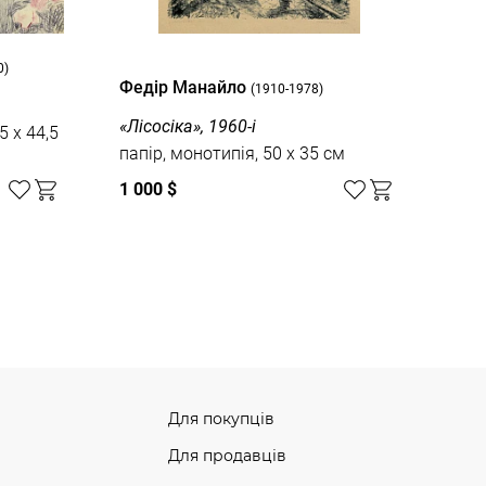
0)
Федір Манайло
(1910-1978)
«Лісосіка», 1960-і
5 x 44,5
папір, монотипія, 50 x 35 см
1 000 $
Для покупців
Для продавців