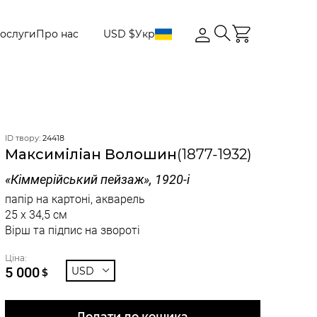
ослуги
Про нас
USD $
Укр
ID твору:
24418
Максиміліан Волошин
(1877-1932)
«Кіммерійський пейзаж», 1920-і
папір на картоні, акварель
25 x 34,5 см
Вірш та підпис на звороті
Ціна:
5 000
USD
$
Додати до кошика