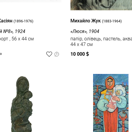
Касіян
Михайло Жук
(1896-1976)
(1883-1964)
й №8», 1924
«Люся», 1904
папір, офорт , 56 x 44 см
папір, олівець, пастель, аква
44 x 47 см
10 000
$
о