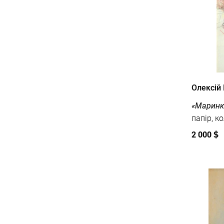
Олексій
«Маринк
2 000
$