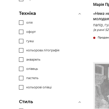
Марія 
Техніка
«Нема н
молодая
олія
офорт
Продан
гуаш
кольорова літографія
акварель
олівець
пастель
кольорові олівці
Стиль