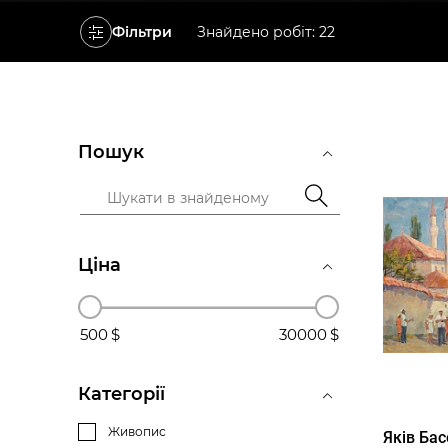
Фільтри
Знайдено робіт: 22
Пошук
Ціна
500
30000
Категорії
Живопис
Яків Ба