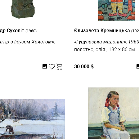
др Сухоліт
Єлизавета Кремницька
(1960)
(192
тір з Іісусом Христом»,
«Гуцульська мадонна», 1960
полотно, олія , 182 x 86 см
30 000
$