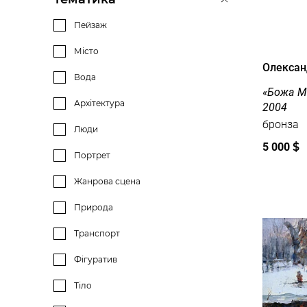
Пейзаж
Місто
Олексан
Вода
«Божа Ма
Архітектура
2004
бронза
Люди
5 000
$
Портрет
Жанрова сцена
Природа
Транспорт
Фігуратив
Тіло