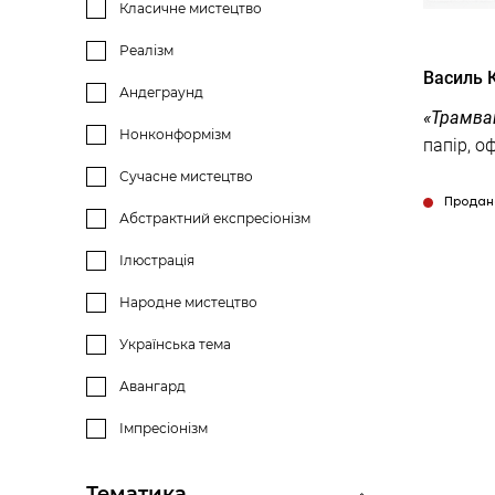
Класичне мистецтво
Реалізм
Василь 
Андеграунд
«Трамва
Нонконформізм
Сучасне мистецтво
Продан
Абстрактний експресіонізм
Ілюстрація
Народне мистецтво
Українська тема
Авангард
Імпресіонізм
Тематика