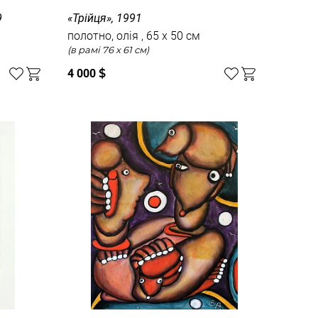
9
«Трійця», 1991
полотно, олія , 65 x 50 см
(в рамі 76 x 61 см)
4 000
$