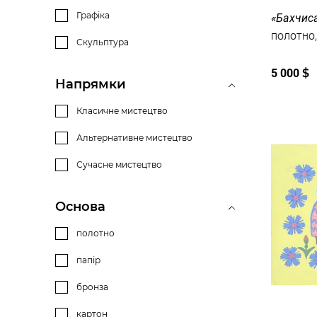
Графіка
«Бахчис
Скульптура
5 000
$
Напрямки
Класичне мистецтво
Альтернативне мистецтво
Сучасне мистецтво
Основа
полотно
папір
бронза
картон