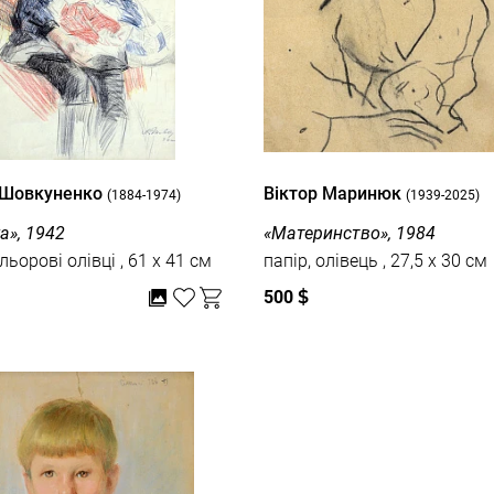
 Шовкуненко
Віктор Маринюк
(1884-1974)
(1939-2025)
а», 1942
«Материнство», 1984
папір, кольорові олівці , 61 x 41 см
папір, олівець , 27,5 x 30 см
500
$