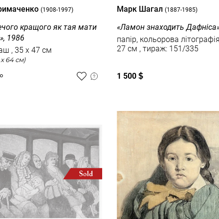
Примаченко
Марк Шагал
(1908-1997)
(1887-1985)
ечого кращого як тая мати
«Ламон знаходить Дафніса»,
», 1986
папір, кольорова літографія , 36 
27 см , тираж: 151/335
папір, гуаш , 35 x 47 см
(в рамі 52 x 64 см)
1 500
$
о