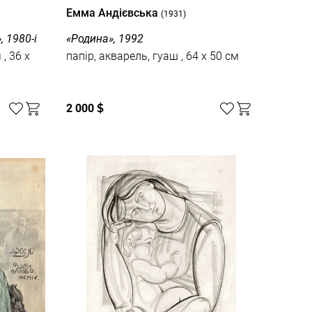
Емма Андієвська
(1931)
 1980-і
«Родина», 1992
x
папір, акварель, гуаш , 64 x 50 см
2 000
$