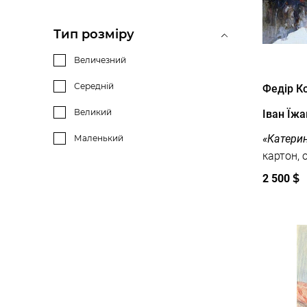
Квіти
Тварини
Тип розміру
Церква
Величезний
Інтер'єр
Середній
Федір 
Великий
Іван Їж
«Катерин
Маленький
2 500
$