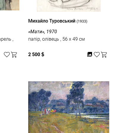
Михайло Туровський
(1933)
«Мати», 1970
рель ,
папір, олівець , 56 x 49 см
2 500
$