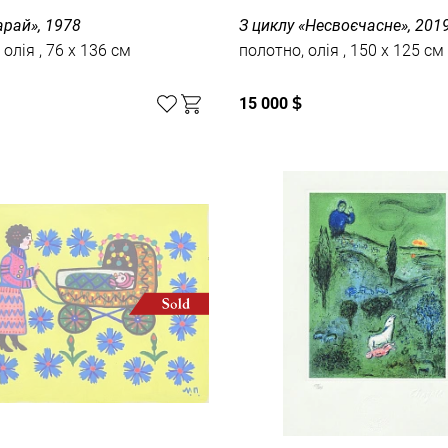
арай», 1978
З циклу «Несвоєчасне», 201
полотно, олія , 76 x 136 см
полотно, олія , 150 x 125 см
15 000
$