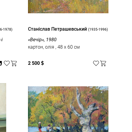
Станіслав Петрашевський
6-1978)
(1935-1996)
-і
«Вечір», 1980
картон, олія , 48 x 60 см
2 500
$