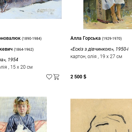
Коновалюк
Алла Горська
(1890-1984)
(1929-1970)
акевич
«Ескіз з дівчинкою», 1950-і
(1864-1962)
картон, олія , 19 x 27 см
а», 1954
картон, олія , 15 x 20 см
2 500
$