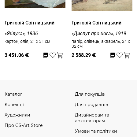
Григорій Світлицький
Григорій Світлицький
«Яблука», 1936
«Диспут про бога», 1919
картон, олія, 21 x 31 см
папір, олівець, акварель, 24 x
32 см
3 451.06
€
2 588.29
€
Каталог
Для покупців
Колекції
Для продавців
Художники
Дизайнерам та
архітекторам
Про GS-Art Store
Умови та політики