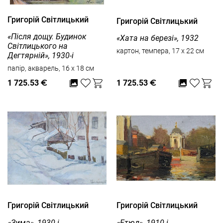
Григорій Світлицький
Григорій Світлицький
«Після дощу. Будинок
«Хата на березі», 1932
Світлицького на
картон, темпера, 17 x 22 см
Дегтярній», 1930-і
папір, акварель, 16 x 18 см
1 725.53
€
1 725.53
€
Григорій Світлицький
Григорій Світлицький
«Зима», 1930-і
«Етюд», 1910-і